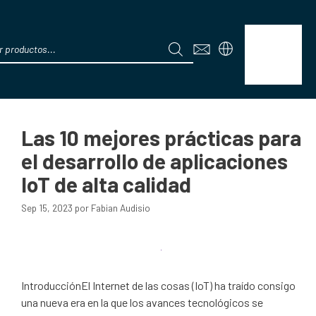
ts
IoT
Menú
Las 10 mejores prácticas para
el desarrollo de aplicaciones
IoT de alta calidad
Sep 15, 2023
por
Fabian Audisio
IntroducciónEl Internet de las cosas (IoT) ha traído consigo
una nueva era en la que los avances tecnológicos se