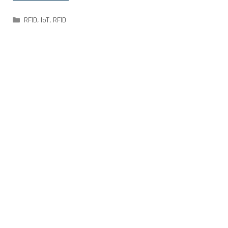
Categorías
RFID
,
IoT
,
RFID