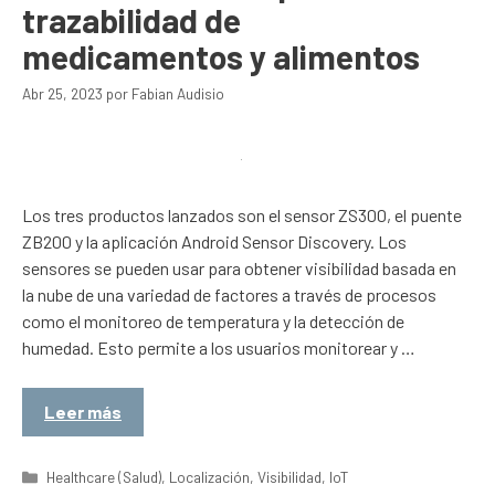
trazabilidad de
medicamentos y alimentos
Abr 25, 2023
por
Fabian Audisio
Los tres productos lanzados son el sensor ZS300, el puente
ZB200 y la aplicación Android Sensor Discovery. Los
sensores se pueden usar para obtener visibilidad basada en
la nube de una variedad de factores a través de procesos
como el monitoreo de temperatura y la detección de
humedad. Esto permite a los usuarios monitorear y …
Leer más
Categorías
Healthcare (Salud)
,
Localización
,
Visibilidad
,
IoT