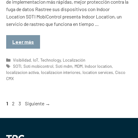
de implementacion más rápidas, mejor protección contra la
fuga de datos Rastree sus dispositivos con Indoor
Location SOTI MobiControl presenta Indoor Location, un
servicio de rastreo que funciona en tiempo …
Leer más
Categorías
Visibilidad
,
IoT
,
Technology
,
Localización
Etiquetas
SOTI
,
Soti mobicontrol
,
Soti mdm
,
MDM
,
Indoor location
,
localizacion activa
,
localizacion interiores
,
location services
,
Cisco
CMX
Página
Página
Página
1
2
3
Siguiente
→