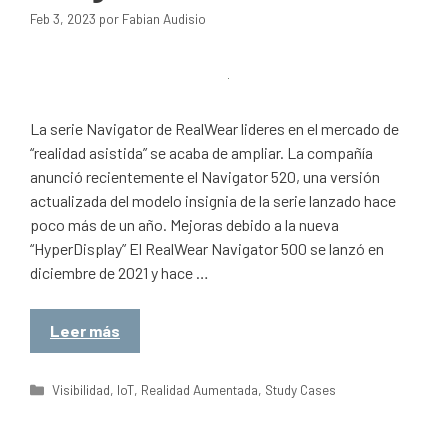
Feb 3, 2023
por
Fabian Audisio
La serie Navigator de RealWear lideres en el mercado de
“realidad asistida” se acaba de ampliar. La compañía
anunció recientemente el Navigator 520, una versión
actualizada del modelo insignia de la serie lanzado hace
poco más de un año. Mejoras debido a la nueva
“HyperDisplay” El RealWear Navigator 500 se lanzó en
diciembre de 2021 y hace …
Leer más
Categorías
Visibilidad
,
IoT
,
Realidad Aumentada
,
Study Cases