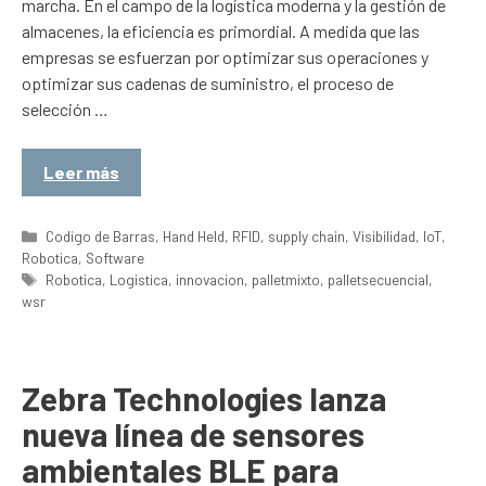
marcha. En el campo de la logística moderna y la gestión de
almacenes, la eficiencia es primordial. A medida que las
empresas se esfuerzan por optimizar sus operaciones y
optimizar sus cadenas de suministro, el proceso de
selección …
Leer más
Categorías
Codigo de Barras
,
Hand Held
,
RFID
,
supply chain
,
Visibilidad
,
IoT
,
Robotica
,
Software
Etiquetas
Robotica
,
Logistica
,
innovacion
,
palletmixto
,
palletsecuencial
,
wsr
Zebra Technologies lanza
nueva línea de sensores
ambientales BLE para