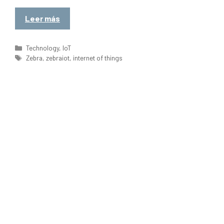
Leer más
Categorías
Technology
,
IoT
Etiquetas
Zebra
,
zebraiot
,
internet of things