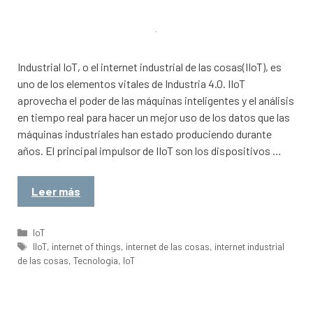
Industrial IoT, o el internet industrial de las cosas(IIoT), es
uno de los elementos vitales de Industria 4.0. IIoT
aprovecha el poder de las máquinas inteligentes y el análisis
en tiempo real para hacer un mejor uso de los datos que las
máquinas industriales han estado produciendo durante
años. El principal impulsor de IIoT son los dispositivos …
Leer más
Categorías
IoT
Etiquetas
IIoT
,
internet of things
,
internet de las cosas
,
internet industrial
de las cosas
,
Tecnologia
,
IoT