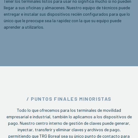
Tener los terminales listos para usar no significa mucho si no pueden
llegar a sus oficinas y almacenes. Nuestro equipo de técnicos puede
entregar e instalar sus dispositivos recién configurados para que lo
único que le preocupe sea la rapidez con la que su equipo puede
aprender a utilizarlos.
/ PUNTOS FINALES MINORISTAS
Todo lo que ofrecemos para los terminales de movilidad
empresarial e industrial, también lo aplicamos a los dispositivos de
pago. Nuestro centro interno de gestión de claves puede generar,
inyectar, transferir y eliminar claves y archivos de pago,
permitiendo que TRG Boreal sea su único punto de contacto para