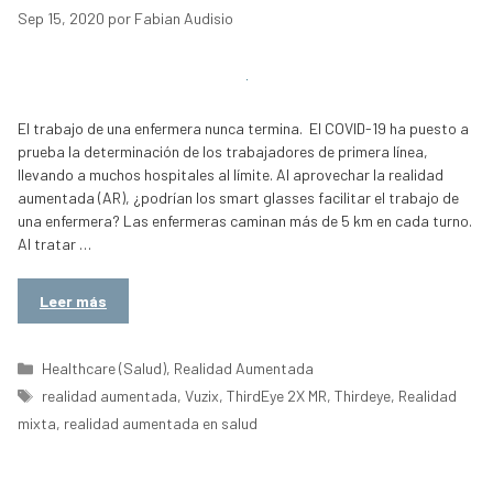
Sep 15, 2020
por
Fabian Audisio
El trabajo de una enfermera nunca termina. El COVID-19 ha puesto a
prueba la determinación de los trabajadores de primera línea,
llevando a muchos hospitales al límite. Al aprovechar la realidad
aumentada (AR), ¿podrían los smart glasses facilitar el trabajo de
una enfermera? Las enfermeras caminan más de 5 km en cada turno.
Al tratar …
Leer más
Categorías
Healthcare (Salud)
,
Realidad Aumentada
Etiquetas
realidad aumentada
,
Vuzix
,
ThirdEye 2X MR
,
Thirdeye
,
Realidad
mixta
,
realidad aumentada en salud