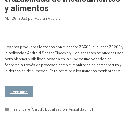
y alimentos
Abr 25, 2023
por
Fabian Audisio
Los tres productos lanzados son el sensor ZS300, el puente ZB200 y
la aplicación Android Sensor Discovery. Los sensores se pueden usar
para obtener visibilidad basada en la nube de una variedad de
factores a través de procesos como el monitoreo de temperatura y
la detección de humedad. Esto permite a los usuarios monitorear y
…
Leer más
Categorías
Healthcare (Salud)
,
Localización
,
Visibilidad
,
IoT