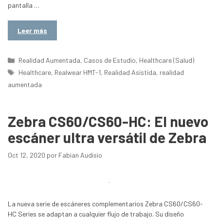
pantalla …
Leer más
Categorías
Realidad Aumentada
,
Casos de Estudio
,
Healthcare (Salud)
Etiquetas
Healthcare
,
Realwear HMT-1
,
Realidad Asistida
,
realidad
aumentada
Zebra CS60/CS60-HC: El nuevo
escáner ultra versátil de Zebra
Oct 12, 2020
por
Fabian Audisio
La nueva serie de escáneres complementarios Zebra CS60/CS60-
HC Series se adaptan a cualquier flujo de trabajo. Su diseño