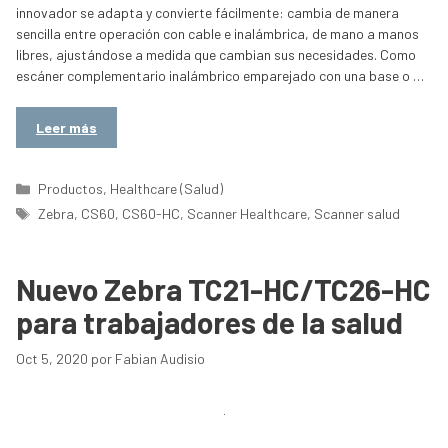
innovador se adapta y convierte fácilmente: cambia de manera
sencilla entre operación con cable e inalámbrica, de mano a manos
libres, ajustándose a medida que cambian sus necesidades. Como
escáner complementario inalámbrico emparejado con una base o …
Leer más
Categorías
Productos
,
Healthcare (Salud)
Etiquetas
Zebra
,
CS60
,
CS60-HC
,
Scanner Healthcare
,
Scanner salud
Nuevo Zebra TC21-HC/TC26-HC
para trabajadores de la salud
Oct 5, 2020
por
Fabian Audisio