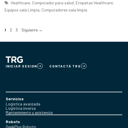
Etiquetas
Healthcare
,
Computador para salud
,
Etiquetas Healthcare
,
Equipos sala Limpia
,
Computadores sala limpia
Página
Página
Página
1
2
3
Siguiente
→
INICIAR SESION
CONTACTÁ TRG
Servicios
Logística avanzada
Logística inversa
Mantenimiento y asistencia
Robots
GeekPlus Robotic