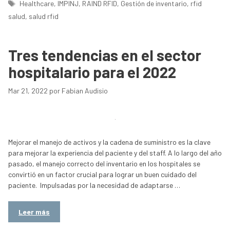
Etiquetas
Healthcare
,
IMPINJ
,
RAIND RFID
,
Gestión de inventario
,
rfid
salud
,
salud rfid
Tres tendencias en el sector
hospitalario para el 2022
Mar 21, 2022
por
Fabian Audisio
Mejorar el manejo de activos y la cadena de suministro es la clave
para mejorar la experiencia del paciente y del staff. A lo largo del año
pasado, el manejo correcto del inventario en los hospitales se
convirtió en un factor crucial para lograr un buen cuidado del
paciente. Impulsadas por la necesidad de adaptarse …
Leer más