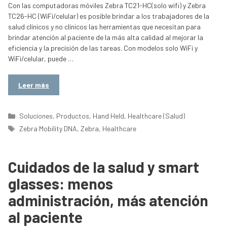
Con las computadoras móviles Zebra TC21-HC(solo wifi) y Zebra
TC26-HC (WiFi/celular) es posible brindar a los trabajadores de la
salud clínicos y no clínicos las herramientas que necesitan para
brindar atención al paciente de la más alta calidad al mejorar la
eficiencia y la precisión de las tareas. Con modelos solo WiFi y
WiFi/celular, puede …
Leer más
Categorías
Soluciones
,
Productos
,
Hand Held
,
Healthcare (Salud)
Etiquetas
Zebra Mobility DNA
,
Zebra
,
Healthcare
Cuidados de la salud y smart
glasses: menos
administración, más atención
al paciente