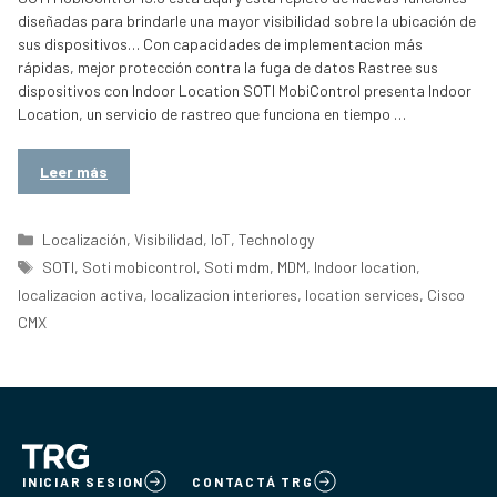
diseñadas para brindarle una mayor visibilidad sobre la ubicación de
sus dispositivos… Con capacidades de implementacion más
rápidas, mejor protección contra la fuga de datos Rastree sus
dispositivos con Indoor Location SOTI MobiControl presenta Indoor
Location, un servicio de rastreo que funciona en tiempo …
Leer más
Categorías
Localización
,
Visibilidad
,
IoT
,
Technology
Etiquetas
SOTI
,
Soti mobicontrol
,
Soti mdm
,
MDM
,
Indoor location
,
localizacion activa
,
localizacion interiores
,
location services
,
Cisco
CMX
INICIAR SESION
CONTACTÁ TRG