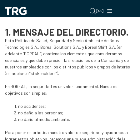
Saltar
al
Menú
contenido
1. MENSAJE DEL DIRECTORIO.
Esta Política de Salud, Seguridad y Medio Ambiente de Boreal
Technologies S.A., Boreal Solutions S.A., y Boreal Shift S.A. (en
adelante “BOREAL”) contiene los elementos que consideramos
esenciales y que deben presidir las relaciones de la Compañía y de
nuestros empleados con los distintos públicos y grupos de interés
(en adelante “stakeholders”).
En BOREAL, la seguridad es un valor fundamental. Nuestros
objetivos son simples:
no accidentes;
no daño a las personas;
no daño al medio ambiente.
Para poner en práctica nuestro valor de seguridad y ayudarnos a
lograr estos objetivos, tenemos una buena administración de la