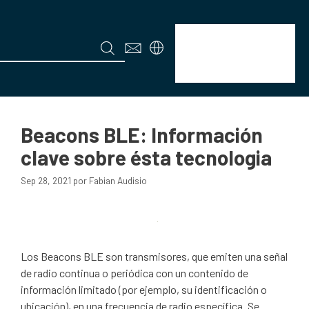
Beacons
Menú
Beacons BLE: Información
clave sobre ésta tecnologia
Sep 28, 2021
por
Fabian Audisio
Los Beacons BLE son transmisores, que emiten una señal
de radio continua o periódica con un contenido de
información limitado (por ejemplo, su identificación o
ubicación), en una frecuencia de radio específica. Se