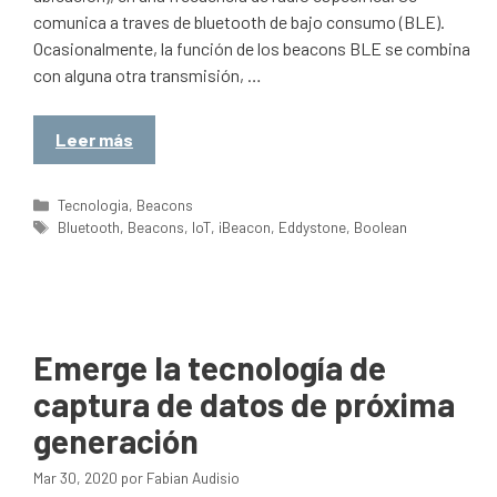
comunica a traves de bluetooth de bajo consumo (BLE).
Ocasionalmente, la función de los beacons BLE se combina
con alguna otra transmisión, …
Leer más
Categorías
Tecnologia
,
Beacons
Etiquetas
Bluetooth
,
Beacons
,
IoT
,
iBeacon
,
Eddystone
,
Boolean
Emerge la tecnología de
captura de datos de próxima
generación
Mar 30, 2020
por
Fabian Audisio