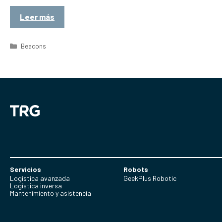
Leer más
Categorías
Beacons
Servicios
Robots
Logística avanzada
GeekPlus Robotic
Logística inversa
Mantenimiento y asistencia