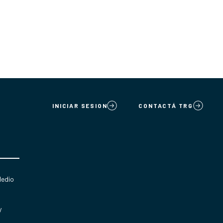
INICIAR SESION
CONTACTÁ TRG
Medio
y