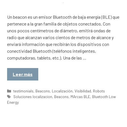
Un beacon es un emisor Bluetooth de baja energía (BLE) que
pertenece a la gran familia de objetos conectados. Con
unos pocos centímetros de diámetro, emitirá ondas de
radio que alcanzan varios cientos de metros de alcance y
enviará información que recibirán los dispositivos con
conectividad Bluetooth (teléfonos inteligentes,
computadoras, tablets, etc.). Una de las …
Leer más
Categorías
testimonials
,
Beacons
,
Localización
,
Visibilidad
,
Robots
Etiquetas
Soluciones localizacion
,
Beacons
,
MArcas BLE
,
Bluetooth Low
Energy