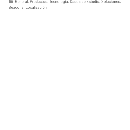
Categorías
General
,
Productos
,
Tecnologia
,
Casos de Estudio
,
Soluciones
,
Beacons
,
Localización