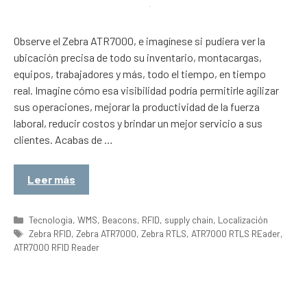
Observe el Zebra ATR7000, e imagínese si pudiera ver la
ubicación precisa de todo su inventario, montacargas,
equipos, trabajadores y más, todo el tiempo, en tiempo
real. Imagine cómo esa visibilidad podría permitirle agilizar
sus operaciones, mejorar la productividad de la fuerza
laboral, reducir costos y brindar un mejor servicio a sus
clientes. Acabas de …
Leer más
Categorías
Tecnologia
,
WMS
,
Beacons
,
RFID
,
supply chain
,
Localización
Etiquetas
Zebra RFID
,
Zebra ATR7000
,
Zebra RTLS
,
ATR7000 RTLS REader
,
ATR7000 RFID Reader