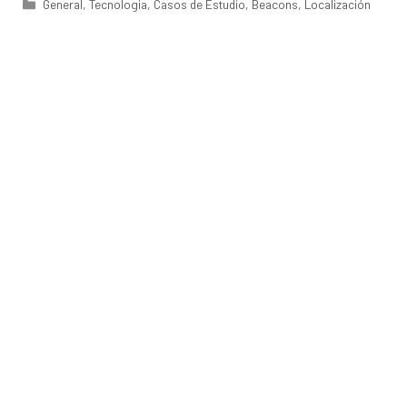
Categorías
General
,
Tecnologia
,
Casos de Estudio
,
Beacons
,
Localización