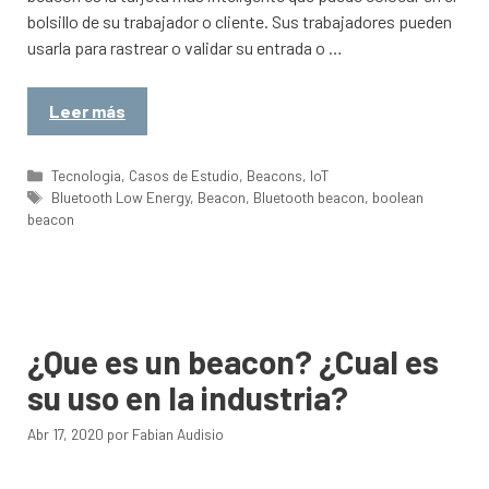
bolsillo de su trabajador o cliente. Sus trabajadores pueden
usarla para rastrear o validar su entrada o …
Leer más
Categorías
Tecnologia
,
Casos de Estudio
,
Beacons
,
IoT
Etiquetas
Bluetooth Low Energy
,
Beacon
,
Bluetooth beacon
,
boolean
beacon
¿Que es un beacon? ¿Cual es
su uso en la industria?
Abr 17, 2020
por
Fabian Audisio