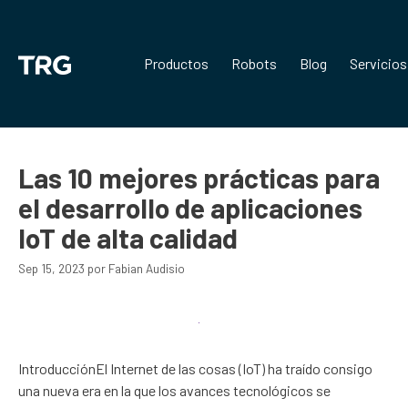
Saltar
al
contenido
Productos
Robots
Blog
Servicios
Las 10 mejores prácticas para
el desarrollo de aplicaciones
IoT de alta calidad
Sep 15, 2023
por
Fabian Audisio
IntroducciónEl Internet de las cosas (IoT) ha traído consigo
una nueva era en la que los avances tecnológicos se