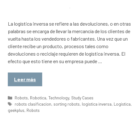
La logística inversa se refiere a las devoluciones, o en otras
palabras se encarga de llevar la mercancía de los clientes de
vuelta hasta los vendedores o fabricantes. Una vez que un
cliente recibe un producto, procesos tales como
devoluciones o reciclaje requieren de logística inversa. El
efecto que esto tiene en su empresa puede …
Leer más
Categorías
Robots
,
Robotica
,
Technology
,
Study Cases
Etiquetas
robots clasificacion
,
sorting robots
,
logistica inversa
,
Logistica
,
geekplus
,
Robots