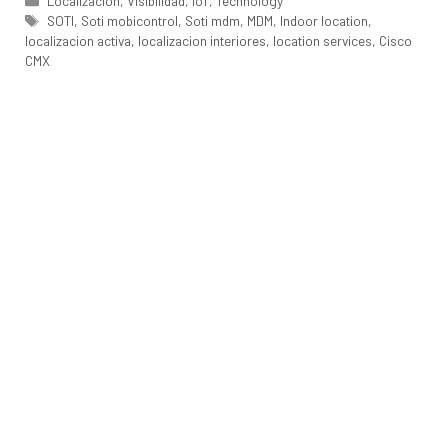
Localización
,
Visibilidad
,
IoT
,
Technology
Etiquetas
SOTI
,
Soti mobicontrol
,
Soti mdm
,
MDM
,
Indoor location
,
localizacion activa
,
localizacion interiores
,
location services
,
Cisco
CMX