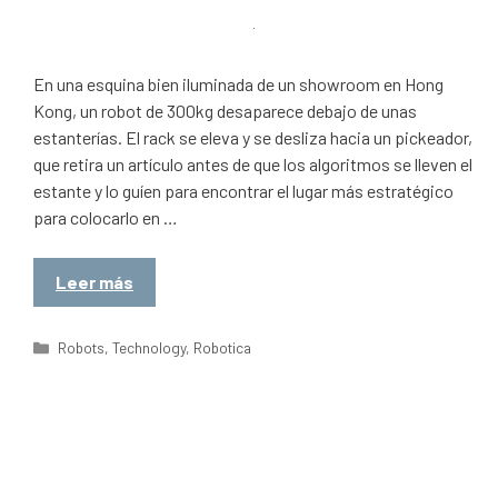
En una esquina bien iluminada de un showroom en Hong
Kong, un robot de 300kg desaparece debajo de unas
estanterías. El rack se eleva y se desliza hacia un pickeador,
que retira un artículo antes de que los algoritmos se lleven el
estante y lo guíen para encontrar el lugar más estratégico
para colocarlo en …
Leer más
Categorías
Robots
,
Technology
,
Robotica