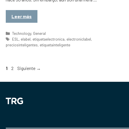
Leer más
Categorías
Technology
,
General
Etiquetas
ESL
,
elabel
,
etiquetaelectronica
,
electroniclabel
,
preciosinteligentes
,
etiquetainteligente
Página
Página
1
2
Siguiente
→