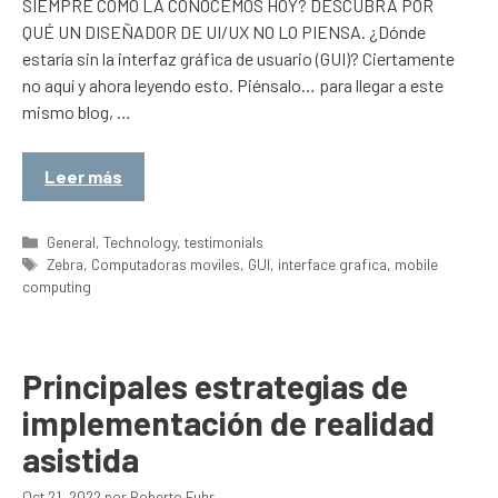
SIEMPRE COMO LA CONOCEMOS HOY? DESCUBRA POR
QUÉ UN DISEÑADOR DE UI/UX NO LO PIENSA. ¿Dónde
estaría sin la interfaz gráfica de usuario (GUI)? Ciertamente
no aquí y ahora leyendo esto. Piénsalo… para llegar a este
mismo blog, …
Leer más
Categorías
General
,
Technology
,
testimonials
Etiquetas
Zebra
,
Computadoras moviles
,
GUI
,
interface grafica
,
mobile
computing
Principales estrategias de
implementación de realidad
asistida
Oct 21, 2022
por
Roberto Fuhr