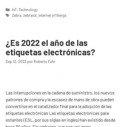
Categorías
IoT
,
Technology
Etiquetas
Zebra
,
zebraiot
,
internet of things
¿Es 2022 el año de las
etiquetas electrónicas?
Sep 12, 2022
por
Roberto Fuhr
Las interrupciones en la cadena de suministro, los nuevos
patrones de compra y la escasez de mano de obra pueden
convertirse en el catalizador final para la adopción de las
etiquetas electrónicas Las etiquetas electrónicas para
estantes (ESL, por sus siglas en ingles) han existido desde
hace 30 años. Sin embargo, aun son una mera …