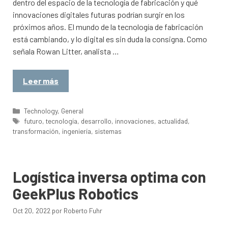
dentro del espacio de la tecnología de fabricación y qué
innovaciones digitales futuras podrían surgir en los
próximos años. El mundo de la tecnología de fabricación
está cambiando, y lo digital es sin duda la consigna. Como
señala Rowan Litter, analista …
Leer más
Categorías
Technology
,
General
Etiquetas
futuro
,
tecnología
,
desarrollo
,
innovaciones
,
actualidad
,
transformación
,
ingeniería
,
sistemas
Logística inversa optima con
GeekPlus Robotics
Oct 20, 2022
por
Roberto Fuhr