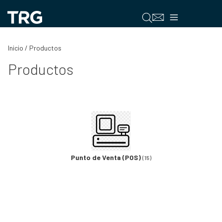
Saltar
al
Menú
contenido
Inicio
/ Productos
Productos
Punto de Venta (POS)
(15)