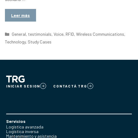
Leer más
Categorías
General
,
testimonials
,
Voice
,
RFID
,
Wireless Communications
,
Technology
,
Study Cases
INICIAR SESION
CONTACTÁ TRG
Servicios
Logística avanzada
Logística inversa
Mantenimiento y asistencia