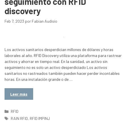
seguimiento con RFID
discovery
Feb 7, 2023
por
Fabian Audisio
Los activos sanitarios desperdician millones de dólares y horas
laborales al año. RFID Discovery utiliza una plataforma para rastrear
activos y ahorrar en tiempo real. En la sanidad, un activo sin
seguimiento no es solo un activo desperdiciado Los activos
sanitarios no rastreados también pueden hacer perder incontables
horas. En una instalación grande o de …
Leer más
Categorías
RFID
Etiquetas
RAIN RFID
,
RFID IMPINJ