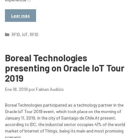
Leer más
Categorías
RFID
,
IoT
,
RFID
Boreal Technologies
presenting on Oracle IoT Tour
2019
Ene 18, 2019
por
Fabian Audisio
Boreal Technologies participated as a technology partner in the
Oracle IoT Tour 2019 event, which took place on the morning of
January 11, 2019, in the city of Santiago de Chile.At present,
according to IDC, the industrial sector occupies 41% of the world
market of Internet of Things, being its main and most promising
scenario …