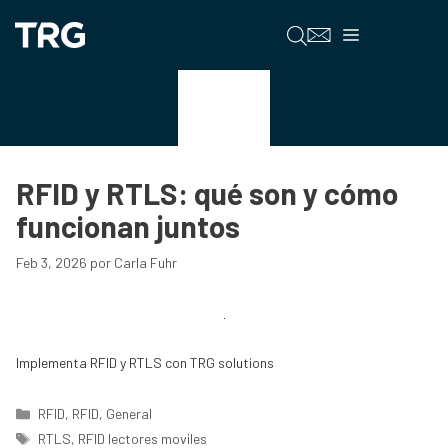
Saltar
al
Menú
contenido
RFID
RFID y RTLS: qué son y cómo
funcionan juntos
Feb 3, 2026
por
Carla Fuhr
Implementa RFID y RTLS con TRG solutions
Categorías
RFID
,
RFID
,
General
Etiquetas
RTLS
,
RFID lectores moviles