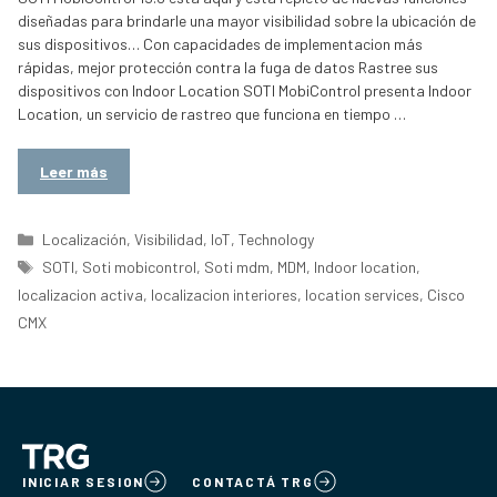
diseñadas para brindarle una mayor visibilidad sobre la ubicación de
sus dispositivos… Con capacidades de implementacion más
rápidas, mejor protección contra la fuga de datos Rastree sus
dispositivos con Indoor Location SOTI MobiControl presenta Indoor
Location, un servicio de rastreo que funciona en tiempo …
Leer más
Categorías
Localización
,
Visibilidad
,
IoT
,
Technology
Etiquetas
SOTI
,
Soti mobicontrol
,
Soti mdm
,
MDM
,
Indoor location
,
localizacion activa
,
localizacion interiores
,
location services
,
Cisco
CMX
INICIAR SESION
CONTACTÁ TRG