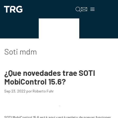
Saltar
al
Menú
contenido
Soti mdm
Soti mdm
¿Que novedades trae SOTI
MobiControl 15.6?
Sep 23, 2022
por
Roberto Fuhr
SOTI MobiControl 15.6 está aquí y está repleto de nuevas funciones