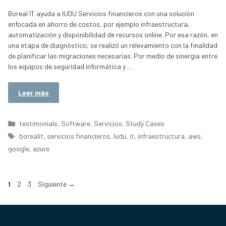
Boreal IT ayuda a IUDU Servicios financieros con una solución
enfocada en ahorro de costos, por ejemplo infraestructura,
automatización y disponibilidad de recursos online. Por esa razón, en
una etapa de diagnóstico, se realizó un relevamiento con la finalidad
de planificar las migraciones necesarias. Por medio de sinergia entre
los equipos de seguridad informática y …
Leer más
Categorías
testimonials
,
Software
,
Servicios
,
Study Cases
Etiquetas
borealit
,
servicios financieros
,
Iudu
,
it
,
infraestructura
,
aws
,
google
,
azure
Página
Página
Página
1
2
3
Siguiente
→