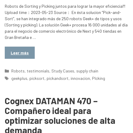
Robots de Sorting y Picking juntos para lograr la mayor eficiencia!!!
Upload time：2023-05-23 Source： En ésta solucion “Pick-and-
Sort”, se han integrado más de 250 robots Geek+ de tipos y usos
(Sorting y picking). La solución Geek+ procesa 16 000 unidades al día
para el negocio de comercio electrónico de Next y 540 tiendas en
Gran Bretaña e …
Leer más
Categorías
Robots
,
testimonials
,
Study Cases
,
supply chain
Etiquetas
geekplus
,
picksort
,
pickandsort
,
innovacion
,
PIcking
Cognex DATAMAN 470 –
Compañero ideal para
optimizar soluciones de alta
demanda