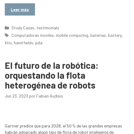
Leer más
Categorías
Study Cases
,
testimonials
Etiquetas
Computadoras moviles
,
mobile computing
,
baterias
,
battery
,
litio
,
hand helds
,
pda
El futuro de la robótica:
orquestando la flota
heterogénea de robots
Jun 23, 2023
por
Fabian Audisio
Gartner predice que para 2028, el 50 % de las grandes empresas
habrán adoptado algún tipo de flota de robot inteligente de