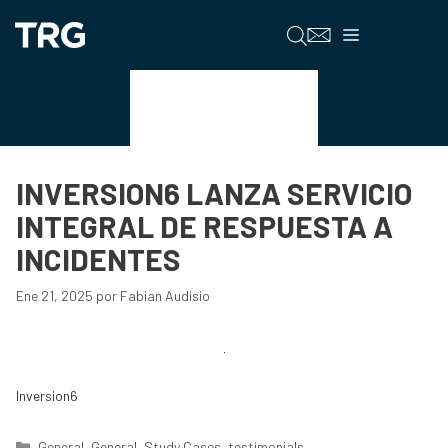
Saltar
al
Menú
contenido
Study Cases
INVERSION6 LANZA SERVICIO
INTEGRAL DE RESPUESTA A
INCIDENTES
Ene 21, 2025
por
Fabian Audisio
Inversion6
Categorías
General
,
General
,
Study Cases
,
testimonials