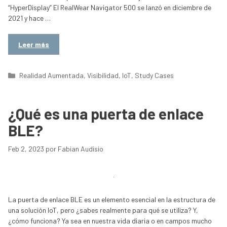
“HyperDisplay” El RealWear Navigator 500 se lanzó en diciembre de
2021 y hace …
Leer más
Categorías
Realidad Aumentada
,
Visibilidad
,
IoT
,
Study Cases
¿Qué es una puerta de enlace
BLE?
Feb 2, 2023
por
Fabian Audisio
La puerta de enlace BLE es un elemento esencial en la estructura de
una solución IoT, pero ¿sabes realmente para qué se utiliza? Y,
¿cómo funciona? Ya sea en nuestra vida diaria o en campos mucho