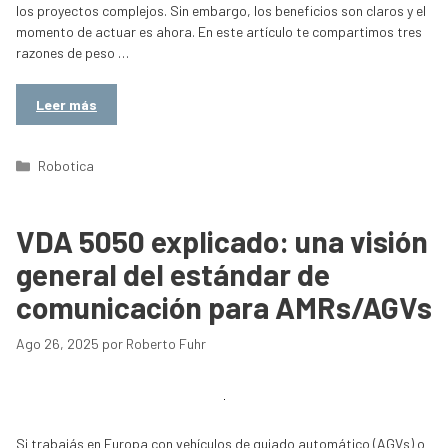
los proyectos complejos. Sin embargo, los beneficios son claros y el
momento de actuar es ahora. En este artículo te compartimos tres
razones de peso …
Leer más
Categorías
Robotica
VDA 5050 explicado: una visión
general del estándar de
comunicación para AMRs/AGVs
Ago 26, 2025
por
Roberto Fuhr
Si trabajás en Europa con vehículos de guiado automático (AGVs) o