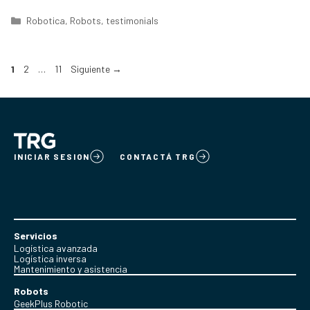
Categorías
Robotica
,
Robots
,
testimonials
Página
Página
Página
1
2
…
11
Siguiente
→
INICIAR SESION
CONTACTÁ TRG
Servicios
Logística avanzada
Logística inversa
Mantenimiento y asistencia
Robots
GeekPlus Robotic