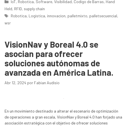
Categorías
IoT
,
Robotica
,
Software
,
Visibilidad
,
Codigo de Barras
,
Hand
Held
,
RFID
,
supply chain
Etiquetas
Robotica
,
Logistica
,
innovacion
,
palletmixto
,
palletsecuencial
,
wsr
VisionNav y Boreal 4.0 se
asocian para ofrecer
soluciones autónomas de
avanzada en América Latina.
Abr 12, 2024
por
Fabian Audisio
En un movimiento destinado a alterar el escenario de optimización
de operaciones a gran escala, VisionNav y Boreal 4.0 han forjado una
asociación estratégica con el objetivo de ofrecer soluciones