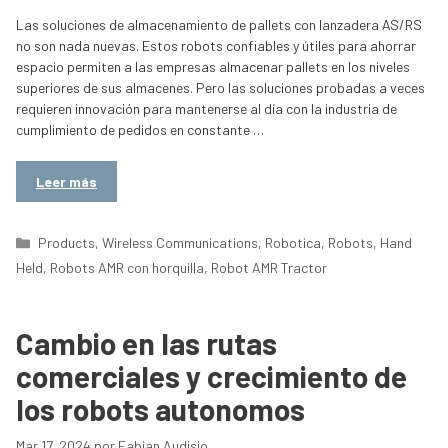
Las soluciones de almacenamiento de pallets con lanzadera AS/RS
no son nada nuevas. Estos robots confiables y útiles para ahorrar
espacio permiten a las empresas almacenar pallets en los niveles
superiores de sus almacenes. Pero las soluciones probadas a veces
requieren innovación para mantenerse al día con la industria de
cumplimiento de pedidos en constante …
Leer más
Categorías
Products
,
Wireless Communications
,
Robotica
,
Robots
,
Hand
Held
,
Robots AMR con horquilla
,
Robot AMR Tractor
Cambio en las rutas
comerciales y crecimiento de
los robots autonomos
Mar 17, 2024
por
Fabian Audisio