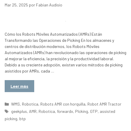
Mar 25, 2025
por
Fabian Audisio
Cómo los Robots Móviles Automatizados (AMRs) Están
Transformando las Operaciones de Picking En los almacenes y
centros de distribución modernos, los Robots Móviles
Automatizados (AMRs) han revolucionado las operaciones de picking
al mejorar la eficiencia, la precisión y la productividad laboral.
Debido a su creciente adopción, existen varios métodos de picking
asistidos por AMRs, cada …
Leer más
Categorías
WMS
,
Robotica
,
Robots AMR con horquilla
,
Robot AMR Tractor
Etiquetas
geekplus
,
AMR
,
Robotica
,
forwardx
,
PIcking
,
GTP
,
assisted
picking
,
btp