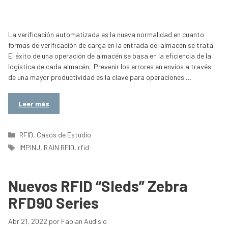
La verificación automatizada es la nueva normalidad en cuanto
formas de verificación de carga en la entrada del almacén se trata.
El éxito de una operación de almacén se basa en la eficiencia de la
logística de cada almacén. Prevenir los errores en envíos a través
de una mayor productividad es la clave para operaciones …
Leer más
Categorías
RFID
,
Casos de Estudio
Etiquetas
IMPINJ
,
RAIN RFID
,
rfid
Nuevos RFID “Sleds” Zebra
RFD90 Series
Abr 21, 2022
por
Fabian Audisio