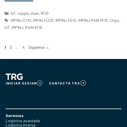
Categorías
IoT
,
supply chain
,
RFID
Etiquetas
IMPINJ E710
,
IMPINJ E310
,
IMPINJ E510
,
IMPINJ RAIN RFID
,
Chips
,
IoT
,
IMPINJ
,
RAIN RFID
Página
Página
Página
1
2
…
4
Siguiente
→
INICIAR SESION
CONTACTÁ TRG
Servicios
Logística avanzada
Logística inversa