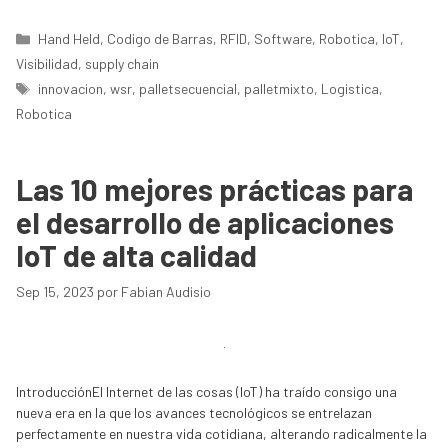
Categorías
Hand Held
,
Codigo de Barras
,
RFID
,
Software
,
Robotica
,
IoT
,
Visibilidad
,
supply chain
Etiquetas
innovacion
,
wsr
,
palletsecuencial
,
palletmixto
,
Logistica
,
Robotica
Las 10 mejores prácticas para
el desarrollo de aplicaciones
IoT de alta calidad
Sep 15, 2023
por
Fabian Audisio
IntroducciónEl Internet de las cosas (IoT) ha traído consigo una
nueva era en la que los avances tecnológicos se entrelazan
perfectamente en nuestra vida cotidiana, alterando radicalmente la