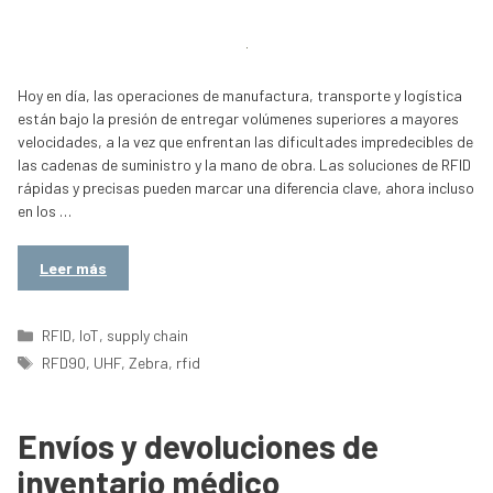
Hoy en día, las operaciones de manufactura, transporte y logística
están bajo la presión de entregar volúmenes superiores a mayores
velocidades, a la vez que enfrentan las dificultades impredecibles de
las cadenas de suministro y la mano de obra. Las soluciones de RFID
rápidas y precisas pueden marcar una diferencia clave, ahora incluso
en los …
Leer más
Categorías
RFID
,
IoT
,
supply chain
Etiquetas
RFD90
,
UHF
,
Zebra
,
rfid
Envíos y devoluciones de
inventario médico