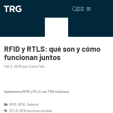
Saltar
al
Menú
contenido
RFID
RFID y RTLS: qué son y cómo
funcionan juntos
Feb 3, 2026
por
Carla Fuhr
Implementa RFID y RTLS con TRG solutions
Categorías
RFID
,
RFID
,
General
Etiquetas
RTLS
,
RFID lectores moviles