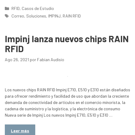
Categorías
RFID
,
Casos de Estudio
Etiquetas
Correo
,
Soluciones
,
IMPINJ
,
RAIN RFID
Impinj lanza nuevos chips RAIN
RFID
Ago 26, 2021
por
Fabian Audisio
Los nuevos chips RAIN RFID Impinj E710, E510 y E310 están diseñados
para ofrecer rendimiento y facilidad de uso que abordan la creciente
demanda de conectividad de artículos en el comercio minorista, la
cadena de suministro y la logística, y la electrónica de consumo
Nueva serie de Impinj Los nuevos Impinj E710, E510 y E310 …
Leer más