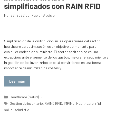
simplificados con RAIN RFID
Mar 22, 2022
por
Fabian Audisio
Simplificación de la distribución en las operaciones del sector
healthcare La optimización es un objetivo permanente para
cualquier cadena de suministro. El sector sanitario no es una
excepción: ante el aumento de los gastos, mejorar el seguimiento y
la gestión de los inventarios se está convirtiendo en una forma
importante de minimizar los costes y …
Leer más
Categorías
Healthcare (Salud)
,
RFID
Etiquetas
Gestión de inventario
,
RAIND RFID
,
IMPINJ
,
Healthcare
,
rfid
salud
,
salud rfid