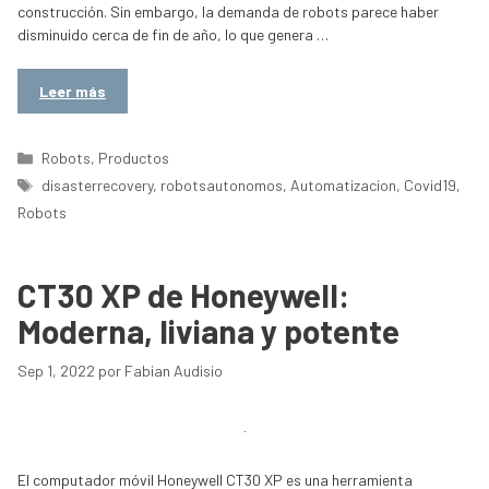
construcción. Sin embargo, la demanda de robots parece haber
disminuido cerca de fin de año, lo que genera …
Leer más
Categorías
Robots
,
Productos
Etiquetas
disasterrecovery
,
robotsautonomos
,
Automatizacion
,
Covid19
,
Robots
CT30 XP de Honeywell:
Moderna, liviana y potente
Sep 1, 2022
por
Fabian Audisio
El computador móvil Honeywell CT30 XP es una herramienta