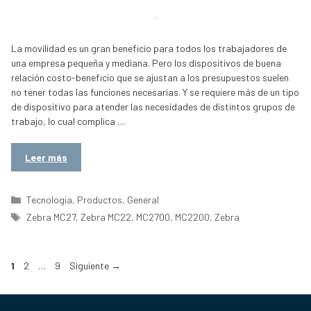
La movilidad es un gran beneficio para todos los trabajadores de
una empresa pequeña y mediana. Pero los dispositivos de buena
relación costo-beneficio que se ajustan a los presupuestos suelen
no tener todas las funciones necesarias. Y se requiere más de un tipo
de dispositivo para atender las necesidades de distintos grupos de
trabajo, lo cual complica …
Leer más
Categorías
Tecnologia
,
Productos
,
General
Etiquetas
Zebra MC27
,
Zebra MC22
,
MC2700
,
MC2200
,
Zebra
Página
Página
Página
1
2
…
9
Siguiente
→