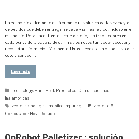
La economía a demanda está creando un volumen cada vez mayor
de pedidos que deben entregarse cada vez más rápido, incluso en el
mismo día. Para hacer frente a este desafío, los trabajadores en
cada punto de la cadena de suministros necesitan poder acceder y
recolectar información fácilmente. Usted necesita un dispositivo que
esté diseñado …
Leer más
Categorías
Technology
,
Hand Held
,
Productos
,
Comunicaciones
Inalambricas
Etiquetas
zebratechnologies
,
mobilecomputing
,
tc15
,
zebra tc15
,
Computador Móvil Robusto
OnRobot Palletizer : solución