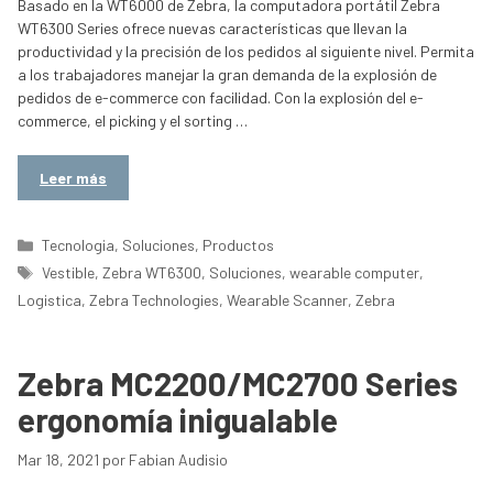
Basado en la WT6000 de Zebra, la computadora portátil Zebra
WT6300 Series ofrece nuevas características que llevan la
productividad y la precisión de los pedidos al siguiente nivel. Permita
a los trabajadores manejar la gran demanda de la explosión de
pedidos de e-commerce con facilidad. Con la explosión del e-
commerce, el picking y el sorting …
Leer más
Categorías
Tecnologia
,
Soluciones
,
Productos
Etiquetas
Vestible
,
Zebra WT6300
,
Soluciones
,
wearable computer
,
Logistica
,
Zebra Technologies
,
Wearable Scanner
,
Zebra
Zebra MC2200/MC2700 Series
ergonomía inigualable
Mar 18, 2021
por
Fabian Audisio