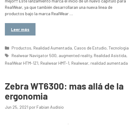
mejor!!! Este lanzamiento marca el inicio de un nuevo capitulo para
RealWear, ya que también desarrollaran una nueva linea de
productos bajo la marca RealWear …
Leer más
Categorías
Productos
,
Realidad Aumentada
,
Casos de Estudio
,
Tecnologia
Etiquetas
Realwear Navigator 500
,
augmented reality
,
Realidad Asistida
,
RealWear HTM-1Z1
,
Realwear HMT-1
,
Realwear
,
realidad aumentada
Zebra WT6300: mas allá de la
ergonomia
Jun 25, 2021
por
Fabian Audisio