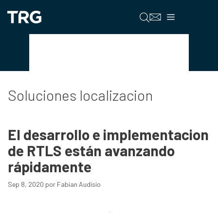
Saltar
al
Menú
contenido
Soluciones localizacion
Soluciones localizacion
El desarrollo e implementacion
de RTLS están avanzando
rápidamente
Sep 8, 2020
por
Fabian Audisio