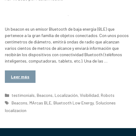
Un beacon es un emisor Bluetooth de baja energía (BLE) que
pertenece a la gran familia de objetos conectados. Con unos pocos
centímetros de diámetro, emitirá ondas de radio que alcanzan
varios cientos de metros de alcance y enviará información que
recibirán los dispositivos con conectividad Bluetooth (teléfonos
inteligentes, computadoras, tablets, etc.). Una de las …
Leer más
Categorías
testimonials
,
Beacons
,
Localización
,
Visibilidad
,
Robots
Etiquetas
Beacons
,
MArcas BLE
,
Bluetooth Low Energy
,
Soluciones
localizacion