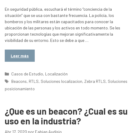
En seguridad pública, escuchará el término “conciencia de la
situación” que se usa con bastante frecuencia. La policía, los
bomberos y los militares están capacitados para conocer la
ubicación de las personas y los activos en todo momento. Se les
proporcionan tecnologías que mejoran significativamente la
visibilidad de su entorno. Esto se debe a que …
Leer más
Categorías
Casos de Estudio
,
Localización
Etiquetas
Beacons
,
RTLS
,
Soluciones localizacion
,
Zebra RTLS
,
Soluciones
posicionamiento
¿Que es un beacon? ¿Cual es su
uso en la industria?
Abr 17, 2020
por
Fabian Audisio