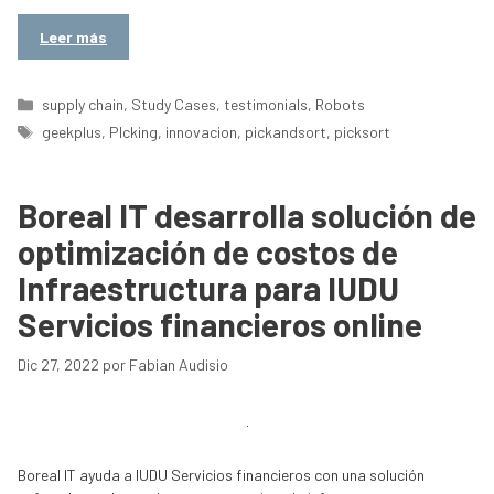
Leer más
Categorías
supply chain
,
Study Cases
,
testimonials
,
Robots
Etiquetas
geekplus
,
PIcking
,
innovacion
,
pickandsort
,
picksort
Boreal IT desarrolla solución de
optimización de costos de
Infraestructura para IUDU
Servicios financieros online
Dic 27, 2022
por
Fabian Audisio
Boreal IT ayuda a IUDU Servicios financieros con una solución