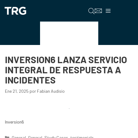
Saltar
al
Menú
contenido
testimonials
INVERSION6 LANZA SERVICIO
INTEGRAL DE RESPUESTA A
INCIDENTES
Ene 21, 2025
por
Fabian Audisio
Inversion6
Categorías
General
,
General
,
Study Cases
,
testimonials