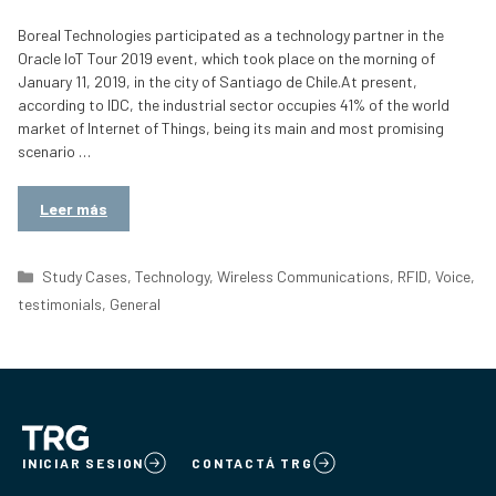
Boreal Technologies participated as a technology partner in the
Oracle IoT Tour 2019 event, which took place on the morning of
January 11, 2019, in the city of Santiago de Chile.At present,
according to IDC, the industrial sector occupies 41% of the world
market of Internet of Things, being its main and most promising
scenario …
Leer más
Categorías
Study Cases
,
Technology
,
Wireless Communications
,
RFID
,
Voice
,
testimonials
,
General
INICIAR SESION
CONTACTÁ TRG