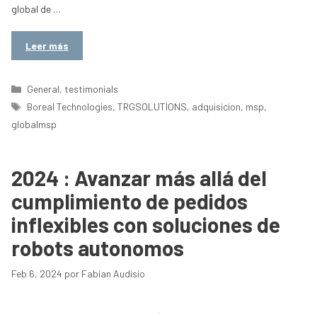
global de …
Leer más
Categorías
General
,
testimonials
Etiquetas
Boreal Technologies
,
TRGSOLUTIONS
,
adquisicion
,
msp
,
globalmsp
2024 : Avanzar más allá del
cumplimiento de pedidos
inflexibles con soluciones de
robots autonomos
Feb 6, 2024
por
Fabian Audisio