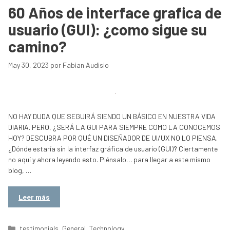
60 Años de interface grafica de
usuario (GUI): ¿como sigue su
camino?
May 30, 2023
por
Fabian Audisio
NO HAY DUDA QUE SEGUIRÁ SIENDO UN BÁSICO EN NUESTRA VIDA
DIARIA. PERO, ¿SERÁ LA GUI PARA SIEMPRE COMO LA CONOCEMOS
HOY? DESCUBRA POR QUÉ UN DISEÑADOR DE UI/UX NO LO PIENSA.
¿Dónde estaría sin la interfaz gráfica de usuario (GUI)? Ciertamente
no aquí y ahora leyendo esto. Piénsalo… para llegar a este mismo
blog, …
Leer más
Categorías
testimonials
,
General
,
Technology