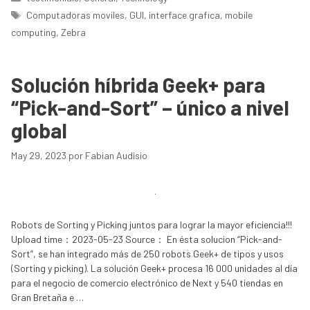
Etiquetas
Computadoras moviles
,
GUI
,
interface grafica
,
mobile
computing
,
Zebra
Solución híbrida Geek+ para
“Pick-and-Sort” – único a nivel
global
May 29, 2023
por
Fabian Audisio
Robots de Sorting y Picking juntos para lograr la mayor eficiencia!!!
Upload time：2023-05-23 Source： En ésta solucion “Pick-and-
Sort”, se han integrado más de 250 robots Geek+ de tipos y usos
(Sorting y picking). La solución Geek+ procesa 16 000 unidades al día
para el negocio de comercio electrónico de Next y 540 tiendas en
Gran Bretaña e …