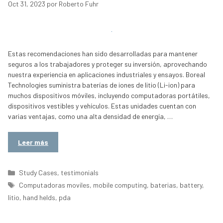
Oct 31, 2023
por
Roberto Fuhr
Estas recomendaciones han sido desarrolladas para mantener
seguros a los trabajadores y proteger su inversión, aprovechando
nuestra experiencia en aplicaciones industriales y ensayos. Boreal
Technologies suministra baterías de iones de litio (Li-ion) para
muchos dispositivos móviles, incluyendo computadoras portátiles,
dispositivos vestibles y vehículos. Estas unidades cuentan con
varias ventajas, como una alta densidad de energía, …
Leer más
Categorías
Study Cases
,
testimonials
Etiquetas
Computadoras moviles
,
mobile computing
,
baterias
,
battery
,
litio
,
hand helds
,
pda