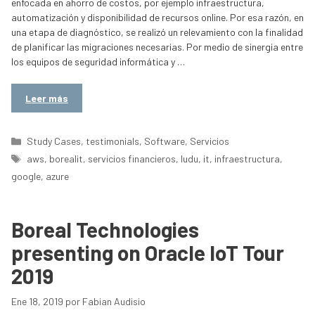
enfocada en ahorro de costos, por ejemplo infraestructura,
automatización y disponibilidad de recursos online. Por esa razón, en
una etapa de diagnóstico, se realizó un relevamiento con la finalidad
de planificar las migraciones necesarias. Por medio de sinergia entre
los equipos de seguridad informática y …
Leer más
Categorías
Study Cases
,
testimonials
,
Software
,
Servicios
Etiquetas
aws
,
borealit
,
servicios financieros
,
Iudu
,
it
,
infraestructura
,
google
,
azure
Boreal Technologies
presenting on Oracle IoT Tour
2019
Ene 18, 2019
por
Fabian Audisio