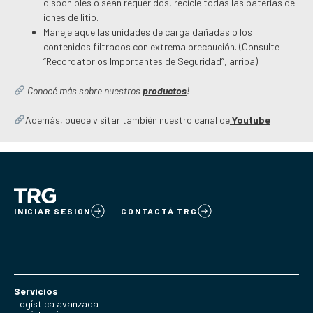
disponibles o sean requeridos, recicle todas las baterías de
iones de litio.
Maneje aquellas unidades de carga dañadas o los
contenidos filtrados con extrema precaución. (Consulte
“Recordatorios Importantes de Seguridad”, arriba).
Conocé más sobre nuestros
productos
!
Además, puede visitar también nuestro canal de
Youtube
INICIAR SESION
CONTACTÁ TRG
Servicios
Logística avanzada