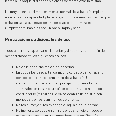
batería”, apague el dispositivo antes de reemplazar la misma.
La mayor parte del mantenimiento normal de la batería implica
monitorear la capacidad y la recarga. En ocasiones, es posible que
deba quitar la suciedad de una de ellas o los terminales.
Simplemente límpielos con un paño limpio y seco.
Precauciones adicionales de uso
Todo el personal que maneje baterías y dispositivos también debe
ser entrenado en las siguientes pautas:
No apile nada encima de las baterías.
En todos los casos, tenga mucho cuidado de no hacer un
cortocircuito en los terminales de la batería. Un
cortocircuito puede ocurrir, por ejemplo, cuando los
terminales se tocan entre sí, se colocan junto a medios
conductores (metálicos) o se colocan en un bolsillo con
monedas u otros suministros de oficina.
No las sumerja ni las exponga al agua o agua de mar.
No incinere, coloque en el microondas, arroje al fuego o
exponga a temperaturas superiores a la calificación