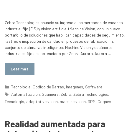
Zebra Technologies anunció su ingreso a los mercados de escaneo
industrial fijo (FIS) y visión artificial (Machine Vision) con un nuevo
portafolio de soluciones que habilitan capacidades de seguimiento,
rastreo e inspección de calidad en procesos de fabricación. El
conjunto de cámaras inteligentes Machine Vision y escáneres
industriales fijos es potenciado por Zebra Aurora. Aurora …
Leer más
Categorías
Tecnologia
,
Codigo de Barras
,
Imagenes
,
Software
Etiquetas
Automatizacion
,
Scanners
,
Zebra
,
Zebra Technologies
,
Tecnologia
,
adaptative vision
,
machine vision
,
DPM
,
Cognex
Realidad aumentada para