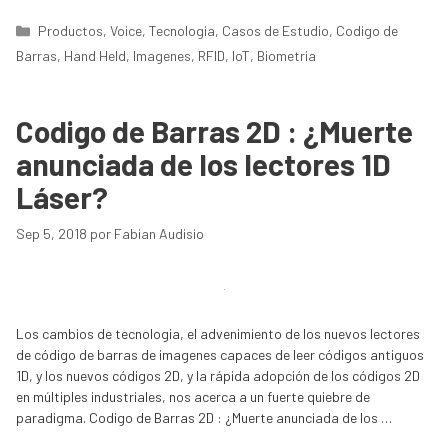
Categorías
Productos
,
Voice
,
Tecnologia
,
Casos de Estudio
,
Codigo de
Barras
,
Hand Held
,
Imagenes
,
RFID
,
IoT
,
Biometria
Codigo de Barras 2D : ¿Muerte
anunciada de los lectores 1D
Láser?
Sep 5, 2018
por
Fabian Audisio
Los cambios de tecnologia, el advenimiento de los nuevos lectores
de código de barras de imagenes capaces de leer códigos antiguos
1D, y los nuevos códigos 2D, y la rápida adopción de los códigos 2D
en múltiples industriales, nos acerca a un fuerte quiebre de
paradigma. Codigo de Barras 2D : ¿Muerte anunciada de los …