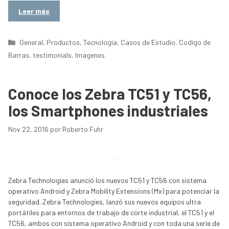
Leer más
Categorías
General
,
Productos
,
Tecnologia
,
Casos de Estudio
,
Codigo de
Barras
,
testimonials
,
Imagenes
Conoce los Zebra TC51 y TC56,
los Smartphones industriales
Nov 22, 2016
por
Roberto Fuhr
Zebra Technologies anunció los nuevos TC51 y TC56 con sistema
operativo Android y Zebra Mobility Extensions (Mx) para potenciar la
seguridad. Zebra Technologies, lanzó sus nuevos equipos ultra
portátiles para entornos de trabajo de corte industrial, el TC51 y el
TC56, ambos con sistema operativo Android y con toda una serie de