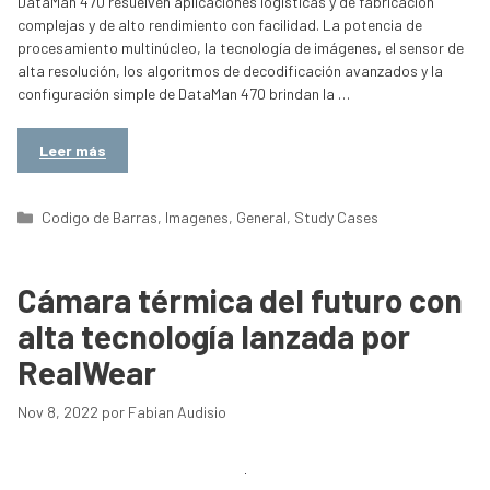
DataMan 470 resuelven aplicaciones logísticas y de fabricación
complejas y de alto rendimiento con facilidad. La potencia de
procesamiento multinúcleo, la tecnología de imágenes, el sensor de
alta resolución, los algoritmos de decodificación avanzados y la
configuración simple de DataMan 470 brindan la …
Leer más
Categorías
Codigo de Barras
,
Imagenes
,
General
,
Study Cases
Cámara térmica del futuro con
alta tecnología lanzada por
RealWear
Nov 8, 2022
por
Fabian Audisio