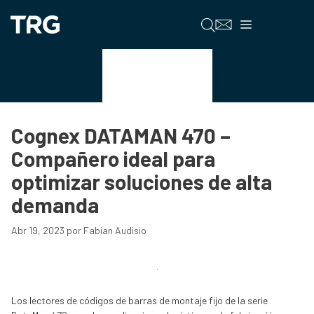
Saltar
al
Menú
contenido
Imagenes
Cognex DATAMAN 470 –
Compañero ideal para
optimizar soluciones de alta
demanda
Abr 19, 2023
por
Fabian Audisio
Los lectores de códigos de barras de montaje fijo de la serie