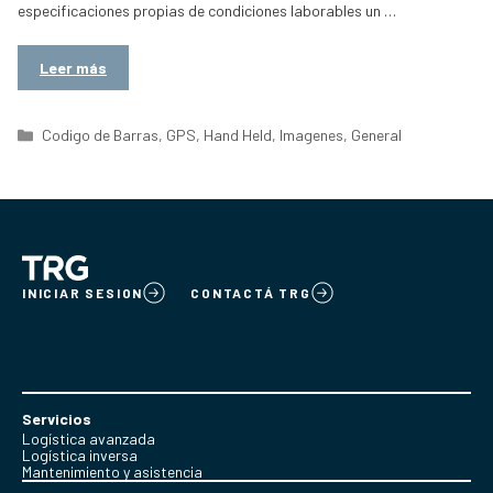
especificaciones propias de condiciones laborables un …
Leer más
Categorías
Codigo de Barras
,
GPS
,
Hand Held
,
Imagenes
,
General
INICIAR SESION
CONTACTÁ TRG
Servicios
Logística avanzada
Logística inversa
Mantenimiento y asistencia