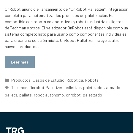
OnRobot anunció el lanzamiento del “OnRobot Palletizer”, integración
completa para automatizar los procesos de paletización. Es
compatible con robots colaborativos y robots industriales ligeros
de Techman y otros. El paletizador OnRobot está disponible como un
sistema completo listo para usar o como componentes individuales
para crear una solución mixta. OnRobot Palletizer incluye cuatro
nuevos productos …
Leer más
Categorías
Productos
,
Casos de Estudio
,
Robotica
,
Robots
Etiquetas
Techman
,
Onrobot Palletizer
,
palletizer
,
paletizador
,
armado
pallets
,
pallets
,
robot autonomo
,
onrobot
,
paletizado