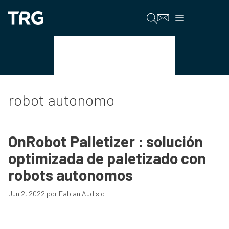
Saltar
al
Menú
contenido
robot autonomo
robot autonomo
OnRobot Palletizer : solución
optimizada de paletizado con
robots autonomos
Jun 2, 2022
por
Fabian Audisio