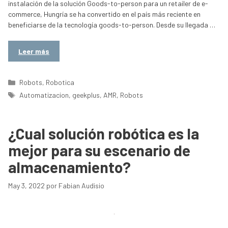
instalación de la solución Goods-to-person para un retailer de e-
commerce, Hungría se ha convertido en el país más reciente en
beneficiarse de la tecnología goods-to-person. Desde su llegada …
Leer más
Categorías
Robots
,
Robotica
Etiquetas
Automatizacion
,
geekplus
,
AMR
,
Robots
¿Cual solución robótica es la
mejor para su escenario de
almacenamiento?
May 3, 2022
por
Fabian Audisio