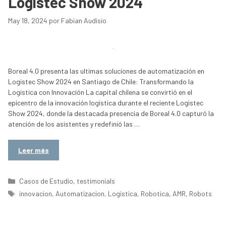
Logistec Show 2024
May 18, 2024
por
Fabian Audisio
Boreal 4.0 presenta las ultimas soluciones de automatización en
Logistec Show 2024 en Santiago de Chile: Transformando la
Logística con Innovación La capital chilena se convirtió en el
epicentro de la innovación logística durante el reciente Logistec
Show 2024, donde la destacada presencia de Boreal 4.0 capturó la
atención de los asistentes y redefinió las …
Leer más
Categorías
Casos de Estudio
,
testimonials
Etiquetas
innovacion
,
Automatizacion
,
Logistica
,
Robotica
,
AMR
,
Robots