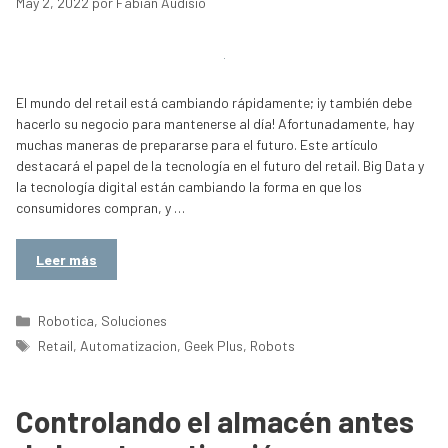
May 2, 2022
por
Fabian Audisio
El mundo del retail está cambiando rápidamente; ¡y también debe
hacerlo su negocio para mantenerse al día! Afortunadamente, hay
muchas maneras de prepararse para el futuro. Este artículo
destacará el papel de la tecnología en el futuro del retail. Big Data y
la tecnología digital están cambiando la forma en que los
consumidores compran, y …
Leer más
Categorías
Robotica
,
Soluciones
Etiquetas
Retail
,
Automatizacion
,
Geek Plus
,
Robots
Controlando el almacén antes