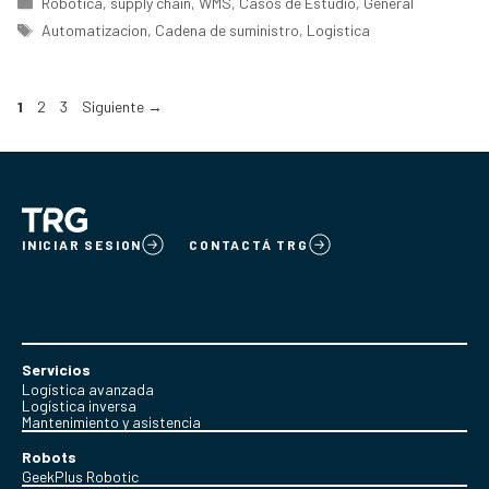
Robotica
,
supply chain
,
WMS
,
Casos de Estudio
,
General
Etiquetas
Automatizacion
,
Cadena de suministro
,
Logistica
Página
Página
Página
1
2
3
Siguiente
→
INICIAR SESION
CONTACTÁ TRG
Servicios
Logística avanzada
Logística inversa
Mantenimiento y asistencia
Robots
GeekPlus Robotic