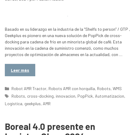
Basado en su liderazgo en la industria de la “Shelfs to person” / GTP ,
Geekplus es pionero en una nueva solución de PopPick de cross-
docking para cadena de frío en un minorista global de café. Esta
innovación en la cadena de suministro comenzó, como muchos
proyectos de optimización de almacenes en la actualidad, con …
Leer más
Categorías
Robot AMR Tractor
,
Robots AMR con horquilla
,
Robots
,
WMS
Etiquetas
Robots
,
cross-docking
,
innovacion
,
PopPick
,
Automatizacion
,
Logistica
,
geekplus
,
AMR
Boreal 4.0 presente en