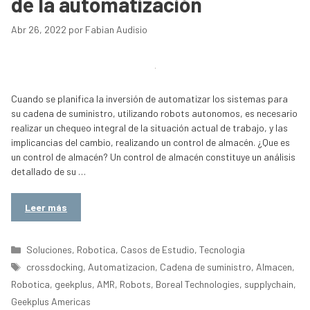
de la automatización
Abr 26, 2022
por
Fabian Audisio
Cuando se planifica la inversión de automatizar los sistemas para
su cadena de suministro, utilizando robots autonomos, es necesario
realizar un chequeo integral de la situación actual de trabajo, y las
implicancias del cambio, realizando un control de almacén. ¿Que es
un control de almacén? Un control de almacén constituye un análisis
detallado de su …
Leer más
Categorías
Soluciones
,
Robotica
,
Casos de Estudio
,
Tecnologia
Etiquetas
crossdocking
,
Automatizacion
,
Cadena de suministro
,
Almacen
,
Robotica
,
geekplus
,
AMR
,
Robots
,
Boreal Technologies
,
supplychain
,
Geekplus Americas