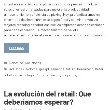
En anteriores artículos, exploramos cómo se pueden introducir
soluciones automatizadas para mejorar la productividad,
almacenamiento y eficiencia de picking. Hoy, profundizaremos en
escenarios de almacenamiento específicos y examinaremos las
mejores tecnologías robóticas que las empresas deben seleccionar
para cada escenario. Almacenamiento de pallets El
almacenamiento de pallets es uno de los escenarios mas comunes …
Leer más
Categorías
Robotica
,
Soluciones
Etiquetas
industria4
,
Robots
,
geekplusamerica
,
futuro
,
borealtech
,
Retail
,
robotics
,
Tecnologia
,
Automatizacion
,
Logistica
,
IoT
La evolución del retail: Que
deberiamos esperar?