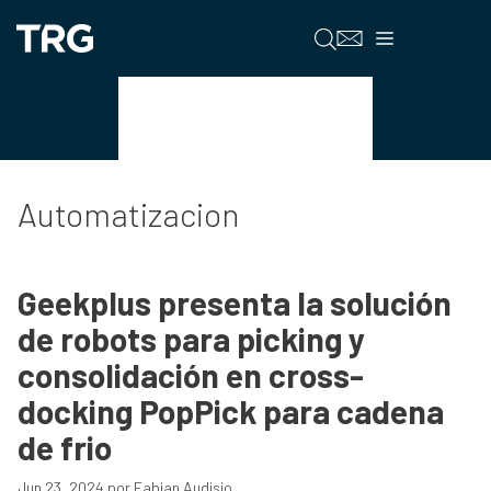
Saltar
al
Menú
contenido
Automatizacion
Automatizacion
Geekplus presenta la solución
de robots para picking y
consolidación en cross-
docking PopPick para cadena
de frio
Jun 23, 2024
por
Fabian Audisio