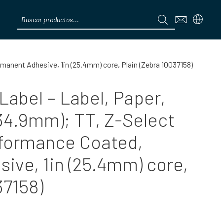
Products
search
Menú
manent Adhesive, 1in (25.4mm) core, Plain (Zebra 10037158)
abel – Label, Paper,
×34.9mm); TT, Z-Select
rformance Coated,
ive, 1in (25.4mm) core,
37158)