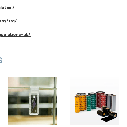
glatam/
any/trg/
gsolutions-uk/
S