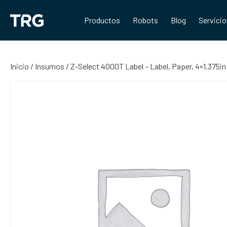
Saltar
al
Productos
Robots
Blog
Servici
contenido
Inicio
/
Insumos
/ Z-Select 4000T Label – Label, Paper, 4×1.375i