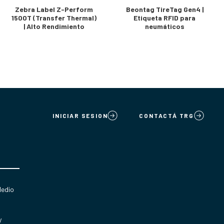
Zebra Label Z-Perform
Beontag TireTag Gen4 |
1500T (Transfer Thermal)
Etiqueta RFID para
| Alto Rendimiento
neumáticos
INICIAR SESION
CONTACTÁ TRG
Medio
y