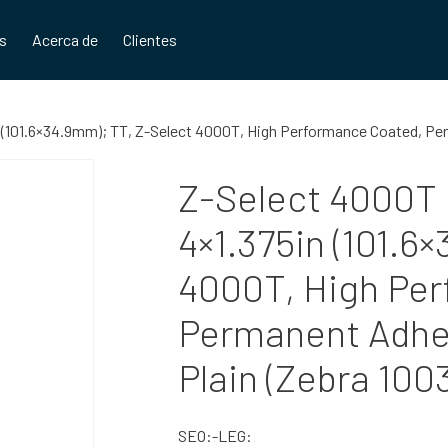
os
Acerca de
Clientes
n (101.6×34.9mm); TT, Z-Select 4000T, High Performance Coated, Per
Z-Select 4000T L
4×1.375in (101.6
4000T, High Pe
Permanent Adhes
Plain (Zebra 100
SEO:-LEG: