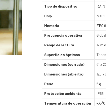
Tipo de dispositivo
RAIN 
Chip
NXP 
Memoria
EPC 96
Frecuencia operativa
Globa
Rango de lectura
12 m e
Superficies óptimas
Todas
Dimensiones (cerrado)
61 x 
Dimensiones (abierto)
125,7 
Peso
6 g
Protección ambiental
IP68
Temperatura de operación
-35°C