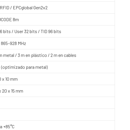
RFID / EPCglobal Gen2v2
UCODE 8m
 bits / User 32 bits / TID 96 bits
l 865–928 MHz
n metal / 3 m en plástico / 2 m en cables
 (optimizado para metal)
20 x 10 mm
x 20 x 15 mm
 a +85°C