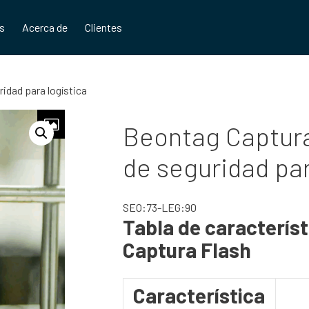
os
Acerca de
Clientes
idad para logística
Beontag Captura
de seguridad par
SEO:73-LEG:90
Tabla de caracterís
Captura Flash
Característica