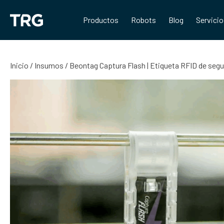
Saltar
al
Productos
Robots
Blog
Servici
contenido
Inicio
/
Insumos
/ Beontag Captura Flash | Etiqueta RFID de segur