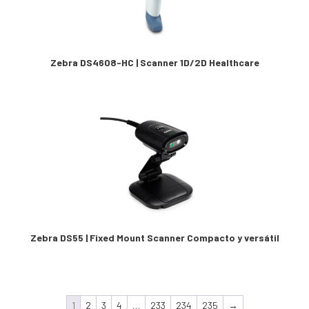
Zebra DS4608-HC | Scanner 1D/2D Healthcare
Zebra DS55 | Fixed Mount Scanner Compacto y versátil
1
2
3
4
…
233
234
235
→