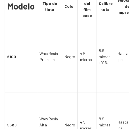
Veloc
Modelo
Tipo de
del
Calibre
Color
d
tinta
film
total
impre
base
8.9
Wax/Resin
4.5
Hasta
6100
Negro
micras
Premium
micras
ips
±10%
Wax/Resin
8.9
4.5
Hasta
5586
Alta
Negro
micras
micras
ips