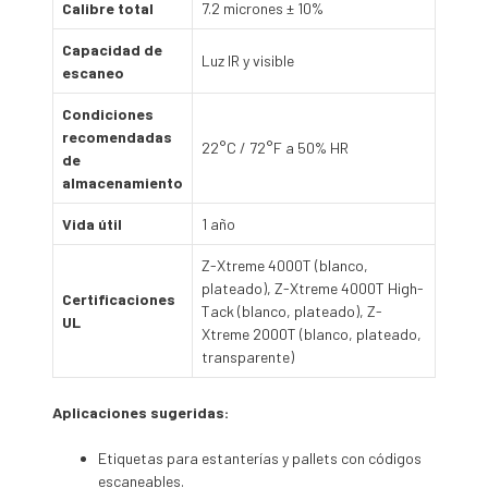
Calibre total
7.2 micrones ± 10%
Capacidad de
Luz IR y visible
escaneo
Condiciones
recomendadas
22°C / 72°F a 50% HR
de
almacenamiento
Vida útil
1 año
Z-Xtreme 4000T (blanco,
plateado), Z-Xtreme 4000T High-
Certificaciones
Tack (blanco, plateado), Z-
UL
Xtreme 2000T (blanco, plateado,
transparente)
Aplicaciones sugeridas:
Etiquetas para estanterías y pallets con códigos
escaneables.