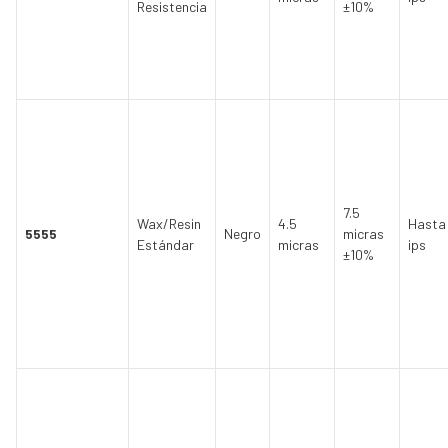
Resistencia
±10%
7.5
Wax/Resin
4.5
Hasta
5555
Negro
micras
Estándar
micras
ips
±10%