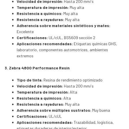
Velocidad de impresión:
Hasta 200 mm/s
Temperatura de impresión:
Muy alta
Resistencia a químicos:
Muy alta
Resistencia a rayaduras:
Muy alta
Adherencia sobre materiales sintéticos y mates:
Excelente
Certificaciones:
UL/cUL, BS5609 sección 2
Aplicaciones recomendadas:
Etiquetas químicas GHS,
laboratorio, componentes automotrices, ambientes
extremos
3. Zebra 4800 Performance Resin
Tipo de tinta:
Resina de rendimiento optimizado
Velocidad de impresión:
Hasta 200 mm/s
Temperatura de impresión:
Alta
Resistencia a químicos:
Alta
Resistencia a rayaduras:
Muy alta
Adherencia sobre múltiples sustratos:
Muy buena
Certificaciones:
UL/cUL
Aplicaciones recomendadas:
Trazabilidad, logística,
etiquetas duraderas de interior/exterior