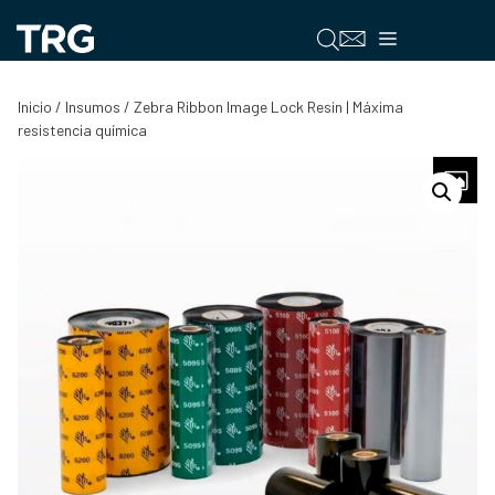
Saltar
al
Menú
contenido
Inicio
/
Insumos
/ Zebra Ribbon Image Lock Resin | Máxima
resistencia química