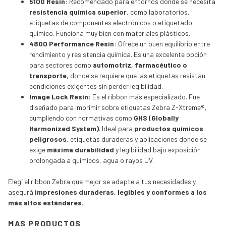
5100 Resin
: Recomendado para entornos donde se necesita
resistencia química superior
, como laboratorios,
etiquetas de componentes electrónicos o etiquetado
químico. Funciona muy bien con materiales plásticos.
4800 Performance Resin
: Ofrece un buen equilibrio entre
rendimiento y resistencia química. Es una excelente opción
para sectores como
automotriz, farmacéutico o
transporte
, donde se requiere que las etiquetas resistan
condiciones exigentes sin perder legibilidad.
Image Lock Resin
: Es el ribbon más especializado. Fue
diseñado para imprimir sobre etiquetas Zebra Z-Xtreme®,
cumpliendo con normativas como
GHS (Globally
Harmonized System)
. Ideal para
productos químicos
peligrosos
, etiquetas duraderas y aplicaciones donde se
exige
máxima durabilidad
y legibilidad bajo exposición
prolongada a químicos, agua o rayos UV.
Elegí el ribbon Zebra que mejor se adapte a tus necesidades y
asegurá
impresiones duraderas, legibles y conformes a los
más altos estándares
.
MAS PRODUCTOS