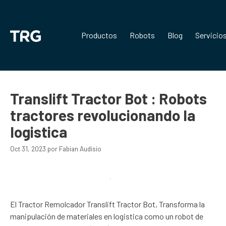
Saltar
al
contenido
Productos
Robots
Blog
Servicio
Translift Tractor Bot : Robots
tractores revolucionando la
logistica
Oct 31, 2023
por
Fabian Audisio
El Tractor Remolcador Translift Tractor Bot, Transforma la
manipulación de materiales en logistica como un robot de