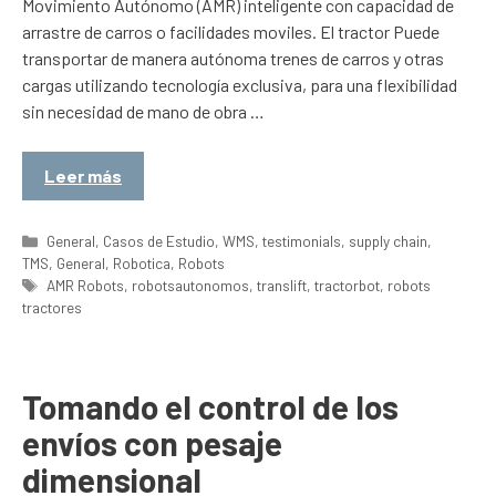
Movimiento Autónomo (AMR) inteligente con capacidad de
arrastre de carros o facilidades moviles. El tractor Puede
transportar de manera autónoma trenes de carros y otras
cargas utilizando tecnología exclusiva, para una flexibilidad
sin necesidad de mano de obra …
Leer más
Categorías
General
,
Casos de Estudio
,
WMS
,
testimonials
,
supply chain
,
TMS
,
General
,
Robotica
,
Robots
Etiquetas
AMR Robots
,
robotsautonomos
,
translift
,
tractorbot
,
robots
tractores
Tomando el control de los
envíos con pesaje
dimensional