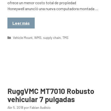
ofrece un menor costo total de propiedad
Honeywell anunció una nueva computadora montada …
Leer más
Categorías
Vehicle Mount
,
WMS
,
supply chain
,
TMS
RuggVMC MT7010 Robusto
vehicular 7 pulgadas
Abr 5, 2018
por
Fabian Audisio