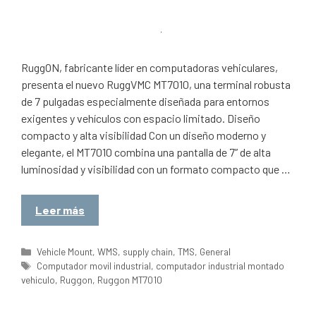
RuggON, fabricante líder en computadoras vehiculares,
presenta el nuevo RuggVMC MT7010, una terminal robusta
de 7 pulgadas especialmente diseñada para entornos
exigentes y vehículos con espacio limitado. Diseño
compacto y alta visibilidad Con un diseño moderno y
elegante, el MT7010 combina una pantalla de 7” de alta
luminosidad y visibilidad con un formato compacto que …
Leer más
Categorías
Vehicle Mount
,
WMS
,
supply chain
,
TMS
,
General
Etiquetas
Computador movil industrial
,
computador industrial montado
vehiculo
,
Ruggon
,
Ruggon MT7010