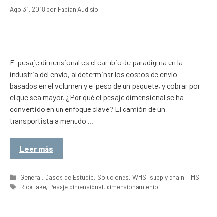
Ago 31, 2018
por
Fabian Audisio
El pesaje dimensional es el cambio de paradigma en la
industria del envío, al determinar los costos de envío
basados en el volumen y el peso de un paquete, y cobrar por
el que sea mayor. ¿Por qué el pesaje dimensional se ha
convertido en un enfoque clave? El camión de un
transportista a menudo …
Leer más
Categorías
General
,
Casos de Estudio
,
Soluciones
,
WMS
,
supply chain
,
TMS
Etiquetas
RiceLake
,
Pesaje dimensional
,
dimensionamiento