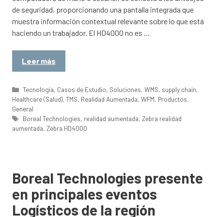
de seguridad, proporcionando una pantalla integrada que
muestra información contextual relevante sobre lo que está
haciendo un trabajador. El HD4000 no es …
Leer más
Categorías
Tecnologia
,
Casos de Estudio
,
Soluciones
,
WMS
,
supply chain
,
Healthcare (Salud)
,
TMS
,
Realidad Aumentada
,
WFM
,
Productos
,
General
Etiquetas
Boreal Technologies
,
realidad aumentada
,
Zebra realidad
aumentada
,
Zebra HD4000
Boreal Technologies presente
en principales eventos
Logísticos de la región