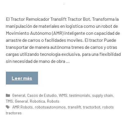
El Tractor Remolcador Translift Tractor Bot, Transforma la
manipulación de materiales en logistica como un robot de
Movimiento Autónomo (AMR) inteligente con capacidad de
arrastre de carros o facilidades moviles. El tractor Puede
transportar de manera autónoma trenes de carros y otras
cargas utilizando tecnología exclusiva, para una flexibilidad
sin necesidad de mano de obra …
Leer más
Categorías
General
,
Casos de Estudio
,
WMS
,
testimonials
,
supply chain
,
TMS
,
General
,
Robotica
,
Robots
Etiquetas
AMR Robots
,
robotsautonomos
,
translift
,
tractorbot
,
robots
tractores