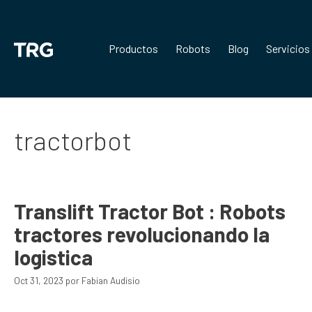
Saltar
al
contenido
Productos
Robots
Blog
Servicios
tractorbot
Translift Tractor Bot : Robots
tractores revolucionando la
logistica
Oct 31, 2023
por
Fabian Audisio