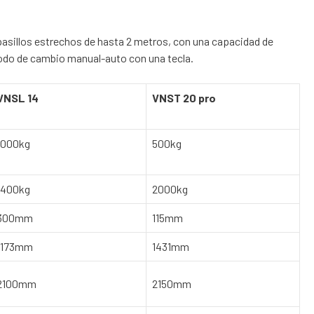
asillos estrechos de hasta 2 metros, con una capacidad de
modo de cambio manual-auto con una tecla.
VNSL 14
VNST 20 pro
1000kg
500kg
1400kg
2000kg
300mm
115mm
1173mm
1431mm
2100mm
2150mm