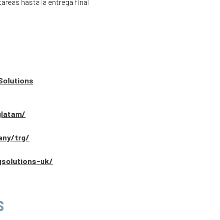
areas hasta la entrega final
Solutions
glatam/
any/trg/
gsolutions-uk/
S