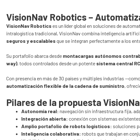
VisionNav Robotics – Automatizac
VisionNav Robotics
es un líder global en soluciones de automa
intralogística tradicional, VisionNav combina inteligencia artif
seguros y escalables
que se integran perfectamente a los ent
Su portafolio abarca desde
montacargas autónomos contrabal
way)
, todos controlados desde un potente
sistema central R
Con presencia en más de 30 países y múltiples industrias —como
automatización flexible de la cadena de suministro
, ofrec
Pilares de la propuesta VisionNa
Autonomía real:
navegación sin infraestructura fija, a
Integración abierta:
conexión con sistemas existentes
Amplio portafolio de robots logísticos:
soluciones pa
Inteligencia colaborativa:
robots que trabajan en conj