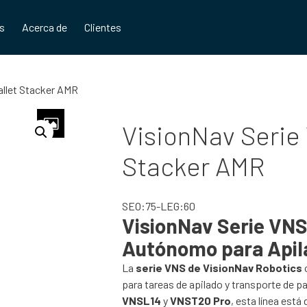
os
Acerca de
Clientes
allet Stacker AMR
VisionNav Serie 
Stacker AMR
SEO:75-LEG:60
VisionNav Serie VNS
Autónomo para Apilad
La
serie VNS de VisionNav Robotics
para tareas de apilado y transporte de p
VNSL14
y
VNST20 Pro
, esta línea est