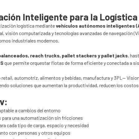
ión Inteligente para la Logística
tización logística mediante
vehículos autónomos inteligentes 
icial, visión computarizada y tecnologías avanzadas de navegación (
ornos industriales modernos.
anceados, reach trucks, pallet stackers y pallet jacks
, has
CS
que permite orquestar flotas de forma eficiente y conectada a 
 retail, automotriz, alimentos y bebidas, manufactura y 3PL— Visio
iendo soluciones que aumentan la productividad, reducen los costos
v:
daptable a cambios del entorno
 para una automatización sin fricciones
ra cada tipo de carga, espacio y necesidad
unto con personas y otros equipos