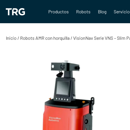
Saltar
al
Productos
Robots
Blog
Servici
contenido
Inicio
/
Robots AMR con horquilla
/ VisionNav Serie VNS – Slim P