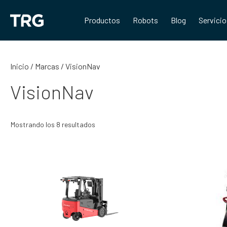
Saltar
al
Productos
Robots
Blog
Servici
contenido
Inicio
/ Marcas / VisionNav
VisionNav
Mostrando los 8 resultados