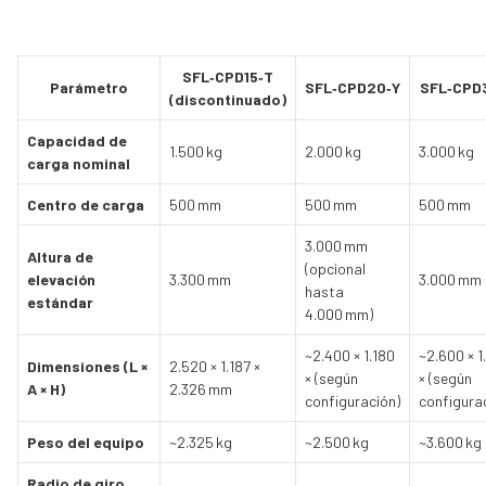
SFL‑CPD15‑T
Parámetro
SFL‑CPD20‑Y
SFL‑CPD
(discontinuado)
Capacidad de
1.500 kg
2.000 kg
3.000 kg
carga nominal
Centro de carga
500 mm
500 mm
500 mm
3.000 mm
Altura de
(opcional
elevación
3.300 mm
3.000 mm
hasta
estándar
4.000 mm)
~2.400 × 1.180
~2.600 × 1
Dimensiones (L ×
2.520 × 1.187 ×
× (según
× (según
A × H)
2.326 mm
configuración)
configura
Peso del equipo
~2.325 kg
~2.500 kg
~3.600 kg
Radio de giro