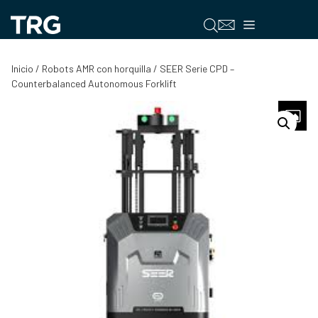
Saltar
al
Menú
contenido
Inicio
/
Robots AMR con horquilla
/ SEER Serie CPD –
Counterbalanced Autonomous Forklift