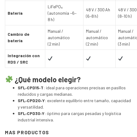
LiFePO₄
48 V / 300 Ah
48 V / 300
Batería
(autonomía ~6–
(6–8 h)
(8–10 h)
8 h)
Manual /
Manual /
Manual /
Cambio de
automático
automático
automáti
batería
(2 min)
(2 min)
(3 min)
Integración con
RDS / SRC
¿Qué modelo elegir?
SFL‑CPD15‑T
: ideal para operaciones precisas en pasillos
reducidos y cargas medianas.
SFL‑CPD20‑Y
: excelente equilibrio entre tamaño, capacidad
y versatilidad.
SFL‑CPD30‑Y
: óptimo para cargas pesadas y logística
industrial intensiva.
MAS PRODUCTOS