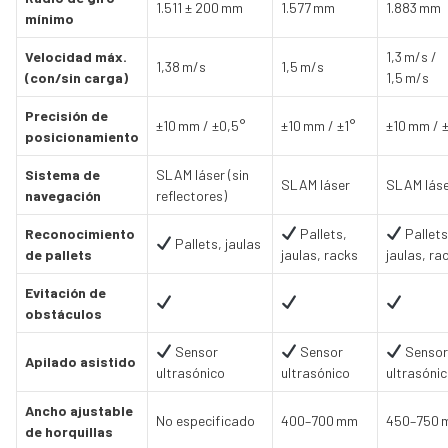
1.511 ± 200 mm
1.577 mm
1.883 mm
mínimo
Velocidad máx.
1,3 m/s /
1,38 m/s
1,5 m/s
(con/sin carga)
1,5 m/s
Precisión de
±10 mm / ±0,5°
±10 mm / ±1°
±10 mm / 
posicionamiento
Sistema de
SLAM láser (sin
SLAM láser
SLAM lás
navegación
reflectores)
Reconocimiento
Pallets,
Pallets
Pallets, jaulas
de pallets
jaulas, racks
jaulas, ra
Evitación de
obstáculos
Sensor
Sensor
Sensor
Apilado asistido
ultrasónico
ultrasónico
ultrasóni
Ancho ajustable
No especificado
400–700 mm
450–750 
de horquillas