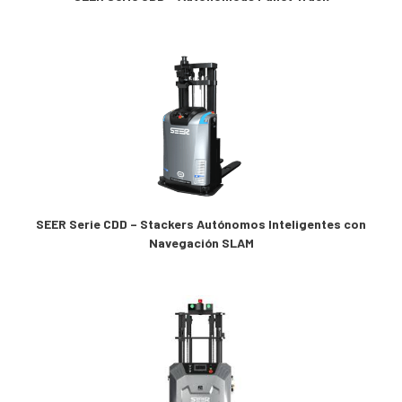
Elevadores
(2)
Cintas Transportadoras
(16)
Lector de Código de Barras
(1)
Scanner complementarios
(6)
Scanner estacionarios
(17)
Scanner industrial
(4)
Scanner extra resistentes
(21)
Scanner de uso general
(72)
Medición de Temperatura
(6)
Interactive Kiosks
(1)
Soluciones de Localizacion
(43)
Picking to Light
(77)
Servicios
(315)
SEER Serie CDD – Stackers Autónomos Inteligentes con
Software
(91)
Navegación SLAM
Soluciones DEX
(1)
Insumos
(1231)
Accesorios
(6325)
Contratos de Servicio
(77)
Scan Engine
(2)
Productos fuera de linea
(14)