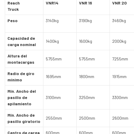
Reach
VNR14
VNR 16
VNR 20
Truck
Peso
3140kg
3190kg
3460kg
Capacidad de
1400kg
1600kg
2000kg
carga nominal
Altura del
5755mm
5755mm
7255mm
montacargas
Radio de giro
1695mm
1800mm
1915mm
mínimo
Mín. Ancho del
pasillo de
3100mm
3250mm
3300mm
apilamiento
Mín. Ancho de
2550mm
2500mm
2600mm
pasillo giratorio
Centro de carga
600mm
600mm
600mm