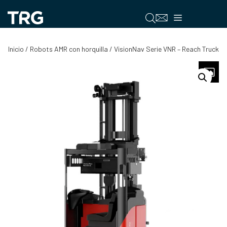
Saltar
al
Menú
contenido
Inicio
/
Robots AMR con horquilla
/ VisionNav Serie VNR – Reach Truck