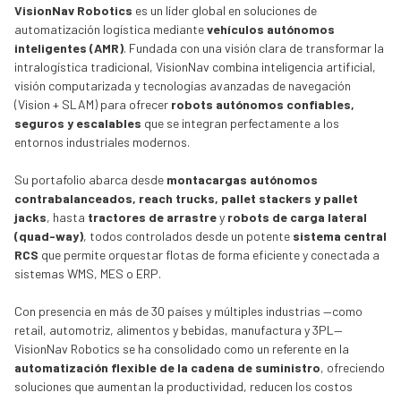
VisionNav Robotics
es un líder global en soluciones de
automatización logística mediante
vehículos autónomos
inteligentes (AMR)
. Fundada con una visión clara de transformar la
intralogística tradicional, VisionNav combina inteligencia artificial,
visión computarizada y tecnologías avanzadas de navegación
(Vision + SLAM) para ofrecer
robots autónomos confiables,
seguros y escalables
que se integran perfectamente a los
entornos industriales modernos.
Su portafolio abarca desde
montacargas autónomos
contrabalanceados, reach trucks, pallet stackers y pallet
jacks
, hasta
tractores de arrastre
y
robots de carga lateral
(quad-way)
, todos controlados desde un potente
sistema central
RCS
que permite orquestar flotas de forma eficiente y conectada a
sistemas WMS, MES o ERP.
Con presencia en más de 30 países y múltiples industrias —como
retail, automotriz, alimentos y bebidas, manufactura y 3PL—
VisionNav Robotics se ha consolidado como un referente en la
automatización flexible de la cadena de suministro
, ofreciendo
soluciones que aumentan la productividad, reducen los costos