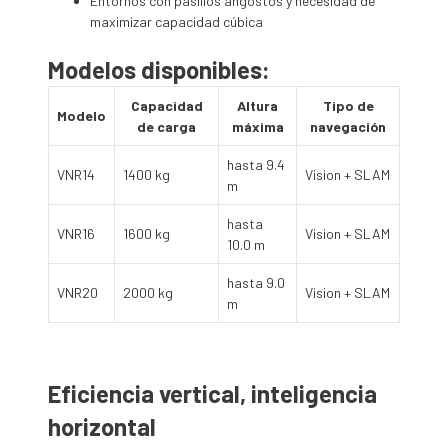
Entornos con pasillos angostos y necesidad de
maximizar capacidad cúbica
Modelos disponibles:
Capacidad
Altura
Tipo de
Modelo
de carga
máxima
navegación
hasta 9.4
VNR14
1400 kg
Vision + SLAM
m
hasta
VNR16
1600 kg
Vision + SLAM
10.0 m
hasta 9.0
VNR20
2000 kg
Vision + SLAM
m
Eficiencia vertical, inteligencia
horizontal