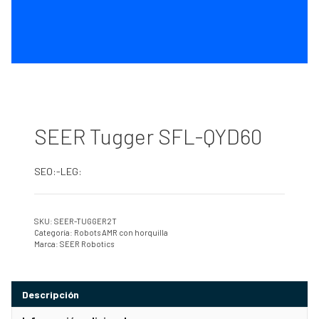
SEER Tugger SFL-QYD60
SEO:-LEG:
SKU:
SEER-TUGGER2T
Categoría:
Robots AMR con horquilla
Marca:
SEER Robotics
Descripción