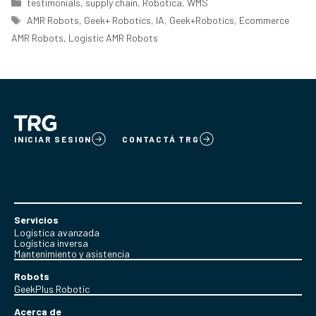
Categorías
testimonials
,
supply chain
,
Robotica
,
WMS
Etiquetas
AMR Robots
,
Geek+ Robotics
,
IA
,
Geek+Robotics
,
Ecommerce
AMR Robots
,
Logistic AMR Robots
INICIAR SESION
CONTACTÁ TRG
Servicios
Logística avanzada
Logística inversa
Mantenimiento y asistencia
Robots
GeekPlus Robotic
Acerca de