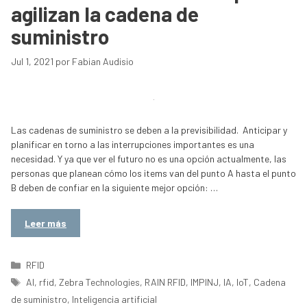
agilizan la cadena de
suministro
Jul 1, 2021
por
Fabian Audisio
Las cadenas de suministro se deben a la previsibilidad. Anticipar y
planificar en torno a las interrupciones importantes es una
necesidad. Y ya que ver el futuro no es una opción actualmente, las
personas que planean cómo los items van del punto A hasta el punto
B deben de confiar en la siguiente mejor opción: …
Leer más
Categorías
RFID
Etiquetas
AI
,
rfid
,
Zebra Technologies
,
RAIN RFID
,
IMPINJ
,
IA
,
IoT
,
Cadena
de suministro
,
Inteligencia artificial