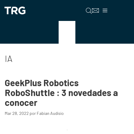
Saltar
al
Menú
contenido
IA
IA
GeekPlus Robotics
RoboShuttle : 3 novedades a
conocer
Mar 28, 2022
por
Fabian Audisio