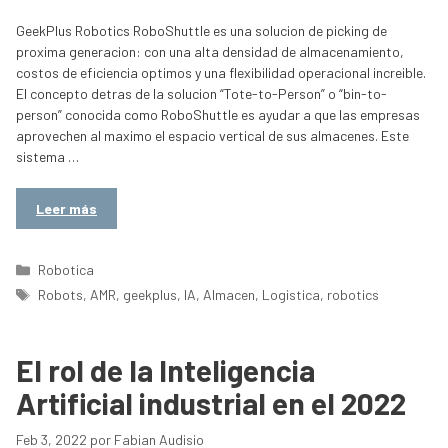
GeekPlus Robotics RoboShuttle es una solucion de picking de
proxima generacion: con una alta densidad de almacenamiento,
costos de eficiencia optimos y una flexibilidad operacional increible.
El concepto detras de la solucion “Tote-to-Person” o “bin-to-
person” conocida como RoboShuttle es ayudar a que las empresas
aprovechen al maximo el espacio vertical de sus almacenes. Este
sistema …
Leer más
Categorías
Robotica
Etiquetas
Robots
,
AMR
,
geekplus
,
IA
,
Almacen
,
Logistica
,
robotics
El rol de la Inteligencia
Artificial industrial en el 2022
Feb 3, 2022
por
Fabian Audisio