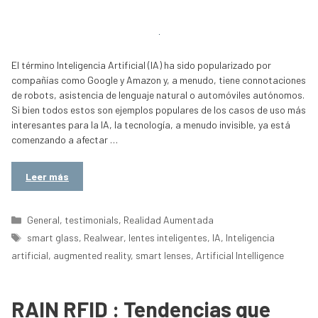
El término Inteligencia Artificial (IA) ha sido popularizado por
compañías como Google y Amazon y, a menudo, tiene connotaciones
de robots, asistencia de lenguaje natural o automóviles autónomos.
Si bien todos estos son ejemplos populares de los casos de uso más
interesantes para la IA, la tecnología, a menudo invisible, ya está
comenzando a afectar …
Leer más
Categorías
General
,
testimonials
,
Realidad Aumentada
Etiquetas
smart glass
,
Realwear
,
lentes inteligentes
,
IA
,
Inteligencia
artificial
,
augmented reality
,
smart lenses
,
Artificial Intelligence
RAIN RFID : Tendencias que