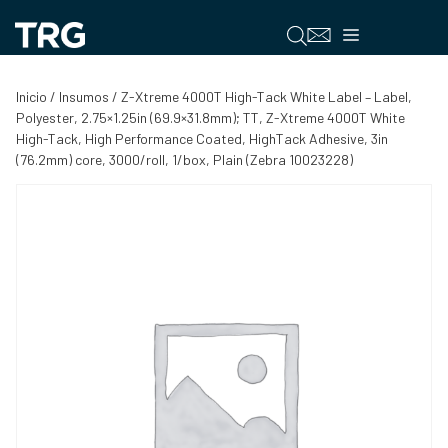
Saltar
al
Menú
contenido
Inicio
/
Insumos
/ Z-Xtreme 4000T High-Tack White Label – Label,
Polyester, 2.75×1.25in (69.9×31.8mm); TT, Z-Xtreme 4000T White
High-Tack, High Performance Coated, HighTack Adhesive, 3in
(76.2mm) core, 3000/roll, 1/box, Plain (Zebra 10023228)