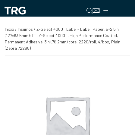
Saltar
al
Menú
contenido
Inicio
/
Insumos
/ Z-Select 4000T Label – Label, Paper, 5×2.5in
(127×63.5mm); TT, Z-Select 4000T, High Performance Coated,
Permanent Adhesive, 3in (76.2mm) core, 2220/roll, 4/box, Plain
(Zebra 72298)