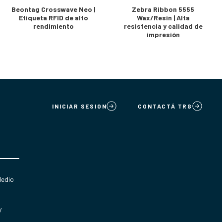
Beontag Crosswave Neo |
Zebra Ribbon 5555
Etiqueta RFID de alto
Wax/Resin | Alta
rendimiento
resistencia y calidad de
impresión
INICIAR SESION
CONTACTÁ TRG
Medio
y