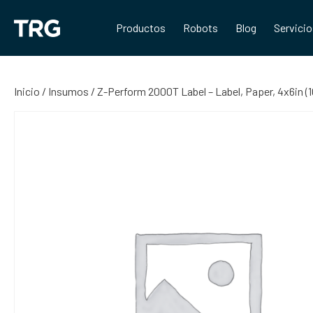
Saltar
al
Productos
Robots
Blog
Servici
contenido
Inicio
/
Insumos
/ Z-Perform 2000T Label – Label, Paper, 4x6in 