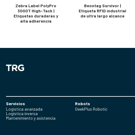
Zebra Label PolyPro
Beontag Survivor |
3000T High-Tack |
Etiqueta RFID industrial
Etiquetas duraderas y
de ultra largo alcance
alta adherencia
Servicios
Robots
Logística avanzada
GeekPlus Robotic
Logística inversa
Mantenimiento y asistencia