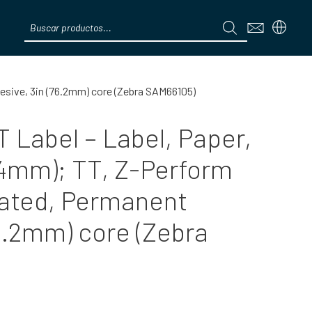
Products
search
Menú
esive, 3in (76.2mm) core (Zebra SAM66105)
 Label – Label, Paper,
.4mm); TT, Z-Perform
ated, Permanent
6.2mm) core (Zebra