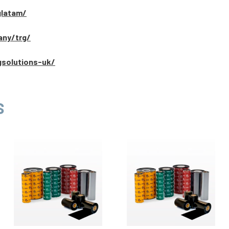
glatam/
any/trg/
gsolutions-uk/
S