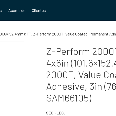
os
Acerca de
Clientes
(101.6×152.4mm); TT, Z-Perform 2000T, Value Coated, Permanent Adh
Z-Perform 2000T
4x6in (101.6×152
2000T, Value Co
Adhesive, 3in (7
SAM66105)
SEO:-LEG: