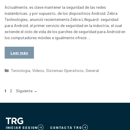
Actualmente, es clave mantener la seguridad de las redes
inalámbricas, y por supuesto, de los dispositivos Android. Zebra
Technologies, anunció recientemente Zebra Lifeguard: seguridad
para Android, el primer servicio de seguridad en la industria, el cual
extiende el ciclo de vida de los parches de seguridad para Android en
los computadores móviles e igualmente ofrece …
Leer más
Categorías
Tecnologia
,
Videos
,
Sistemas Operativos
,
General
Página
Página
1
2
Siguiente
→
INICIAR SESION
CONTACTÁ TRG