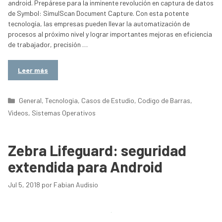
android. Prepárese para la inminente revolución en captura de datos
de Symbol: SimulScan Document Capture. Con esta potente
tecnología, las empresas pueden llevar la automatización de
procesos al próximo nivel y lograr importantes mejoras en eficiencia
de trabajador, precisión …
Leer más
Categorías
General
,
Tecnologia
,
Casos de Estudio
,
Codigo de Barras
,
Videos
,
Sistemas Operativos
Zebra Lifeguard: seguridad
extendida para Android
Jul 5, 2018
por
Fabian Audisio