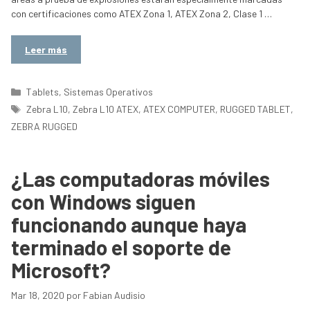
con certificaciones como ATEX Zona 1, ATEX Zona 2, Clase 1 …
Leer más
Categorías
Tablets
,
Sistemas Operativos
Etiquetas
Zebra L10
,
Zebra L10 ATEX
,
ATEX COMPUTER
,
RUGGED TABLET
,
ZEBRA RUGGED
¿Las computadoras móviles
con Windows siguen
funcionando aunque haya
terminado el soporte de
Microsoft?
Mar 18, 2020
por
Fabian Audisio