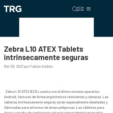
Saltar
al
Menú
contenido
Sistemas Operativos
Zebra L10 ATEX Tablets
intrinsecamente seguras
Mar 29, 2021
por
Fabian Audisio
Zebra L10 ATEX IECEx cuenta con el último sistema operativo
Android, factores de forma ergonómicos resistentes y cámaras. Las
tabletas intrínsecamente seguras están especialmente diseñadas y
fabricadas para entornos de áreas peligrosas. Las tabletas para
áreas a prueba de explosiones estarán especialmente marcadas