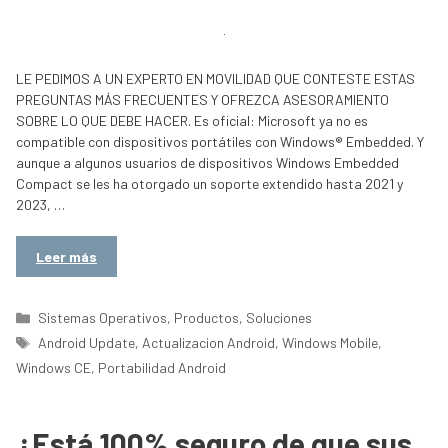
LE PEDIMOS A UN EXPERTO EN MOVILIDAD QUE CONTESTE ESTAS
PREGUNTAS MÁS FRECUENTES Y OFREZCA ASESORAMIENTO
SOBRE LO QUE DEBE HACER. Es oficial: Microsoft ya no es
compatible con dispositivos portátiles con Windows® Embedded. Y
aunque a algunos usuarios de dispositivos Windows Embedded
Compact se les ha otorgado un soporte extendido hasta 2021 y
2023, …
Leer más
Categorías
Sistemas Operativos
,
Productos
,
Soluciones
Etiquetas
Android Update
,
Actualizacion Android
,
Windows Mobile
,
Windows CE
,
Portabilidad Android
¿Está 100% seguro de que sus