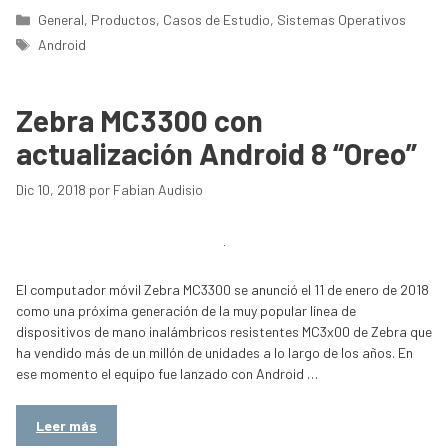
Categorías
General
,
Productos
,
Casos de Estudio
,
Sistemas Operativos
Etiquetas
Android
Zebra MC3300 con
actualización Android 8 “Oreo”
Dic 10, 2018
por
Fabian Audisio
El computador móvil Zebra MC3300 se anunció el 11 de enero de 2018
como una próxima generación de la muy popular línea de
dispositivos de mano inalámbricos resistentes MC3x00 de Zebra que
ha vendido más de un millón de unidades a lo largo de los años. En
ese momento el equipo fue lanzado con Android …
Leer más