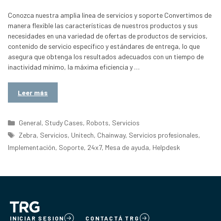
Conozca nuestra amplia linea de servicios y soporte Convertimos de
manera flexible las características de nuestros productos y sus
necesidades en una variedad de ofertas de productos de servicios,
contenido de servicio específico y estándares de entrega, lo que
asegura que obtenga los resultados adecuados con un tiempo de
inactividad mínimo, la máxima eficiencia y …
Leer más
Categorías
General
,
Study Cases
,
Robots
,
Servicios
Etiquetas
Zebra
,
Servicios
,
Unitech
,
Chainway
,
Servicios profesionales
,
Implementación
,
Soporte
,
24x7
,
Mesa de ayuda
,
Helpdesk
INICIAR SESION
CONTACTÁ TRG