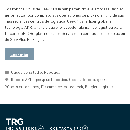
Los robots AMRs de GeekPlus le han permitido a la empresa Bergler
automatizar por completo sus operaciones de picking en uno de sus
más recientes centros de logística. GeekPlus, el líder global en
tecnología AMR, anunció que el proveedor alemán de logística para
terceros(3PL) Bergler Industries Services ha confiado en las solución
de GeekPlus Picking …
Leer más
Categorías
Casos de Estudio
,
Robotica
Etiquetas
Robots AMR
,
geekplus Robotics
,
Geek+
,
Robots
,
geekplus
,
RObots autonomos
,
Ecommerce
,
borealtech
,
Bergler
,
logistic
INICIAR SESION
CONTACTÁ TRG