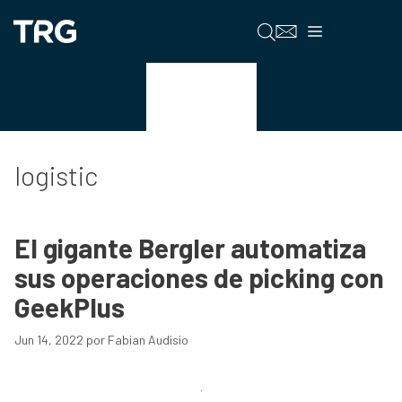
Saltar
al
Menú
contenido
logistic
logistic
El gigante Bergler automatiza
sus operaciones de picking con
GeekPlus
Jun 14, 2022
por
Fabian Audisio