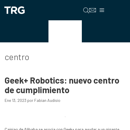
Saltar
al
Menú
contenido
centro
centro
Geek+ Robotics: nuevo centro
de cumplimiento
Ene 13, 2023
por
Fabian Audisio
Cainiao de Alibaba se asocia con Geek+ para ayudar a un gigante