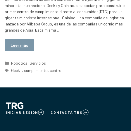
minorista internacional Geek+ y Cainiao, se asocian para construir el
primer centro de cumplimiento directo al consumidor (DTC) para un
gigante minorista internacional. Cainiao, una compañia de logistica
lanzada por Alibaba Group, es una de las compañias unicornio mas
grandes de Asia. Esta misma …
Leer más
Categorías
Robotica
,
Servicios
Etiquetas
Geek+
,
cumplimiento
,
centro
INICIAR SESION
CONTACTÁ TRG