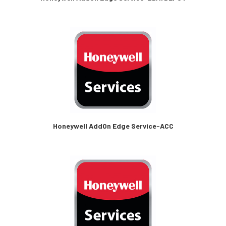
Elevadores
(2)
Cintas Transportadoras
(16)
Lector de Código de Barras
(1)
Scanner complementarios
(6)
Scanner estacionarios
(17)
Scanner industrial
(4)
Scanner extra resistentes
(21)
Scanner de uso general
(72)
Medición de Temperatura
(6)
Interactive Kiosks
(1)
Soluciones de Localizacion
(43)
Picking to Light
(77)
Servicios
(315)
Honeywell AddOn Edge Service-ACC
Software
(91)
Soluciones DEX
(1)
Insumos
(1231)
Accesorios
(6325)
Contratos de Servicio
(77)
Scan Engine
(2)
Productos fuera de linea
(14)