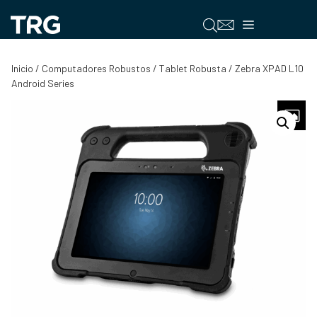
Saltar
al
Menú
contenido
Inicio
/
Computadores Robustos
/
Tablet Robusta
/ Zebra XPAD L10
Android Series