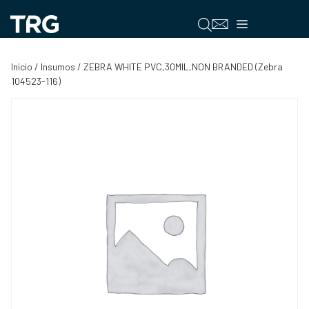
Saltar
al
Menú
contenido
Inicio
/
Insumos
/ ZEBRA WHITE PVC,30MIL,NON BRANDED (Zebra
104523-116)