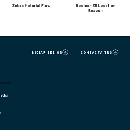
Zebra Material Flow
Boolean E5 Location
Beacon
INICIAR SESION
CONTACTÁ TRG
Medio
y