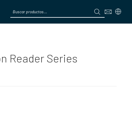
Products
search
Menú
n Reader Series