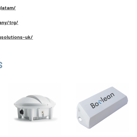
glatam/
any/trg/
gsolutions-uk/
S