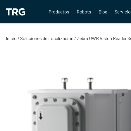
Saltar
al
Productos
Robots
Blog
Servici
contenido
Inicio
/
Soluciones de Localizacion
/ Zebra UWB Vision Reader S