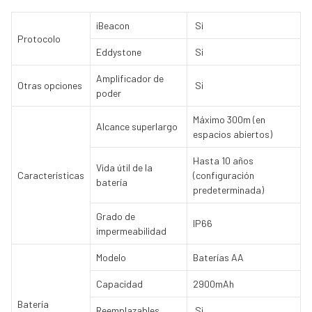
iBeacon
Si
Protocolo
Eddystone
Si
Amplificador de
Otras opciones
Si
poder
Máximo 300m (en
Alcance superlargo
espacios abiertos)
Hasta 10 años
Vida útil de la
Características
(configuración
batería
predeterminada)
Grado de
IP66
impermeabilidad
Modelo
Baterías AA
Capacidad
2900mAh
Batería
Reemplazables
Si