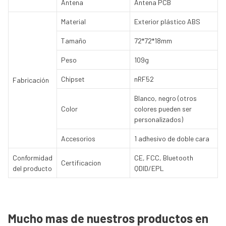
Antena
Antena PCB
Material
Exterior plástico ABS
Tamaño
72*72*18mm
Peso
109g
Chipset
nRF52
Fabricación
Blanco, negro (otros
Color
colores pueden ser
personalizados)
Accesorios
1 adhesivo de doble cara
Conformidad
CE, FCC, Bluetooth
Certificacion
del producto
QDID/EPL
Mucho mas de nuestros productos en