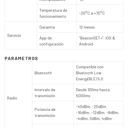
Temperatura de
-20°C a +70°C
funcionamiento
Garantía
12 meses
Servicio
App de
“BeaconSET+”, iOS &
configuración
Android
PARAMETROS
Compatible con
Bluetooth
Bluetooth Low
Energy(BLE) 5.0
Intervalo de
Desde 100ms hasta
transmisión
5000ms
Radio
-40dBm, -20dBm,
Potencia de
-16dBm, -12dBm, -8dBm,
transmisión
-4dBm, 0dBm, 4dBm