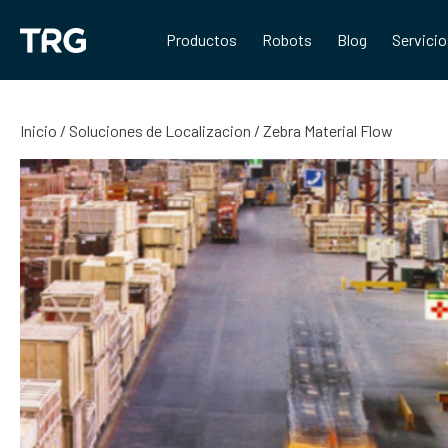
Saltar
al
Productos
Robots
Blog
Servici
contenido
Inicio
/
Soluciones de Localizacion
/ Zebra Material Flow