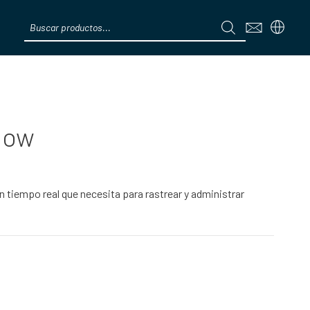
Products
search
Menú
low
n tiempo real que necesita para rastrear y administrar