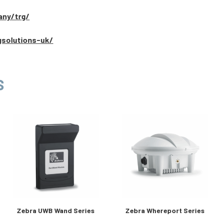
any/trg/
gsolutions-uk/
S
Zebra UWB Wand Series
Zebra Whereport Series