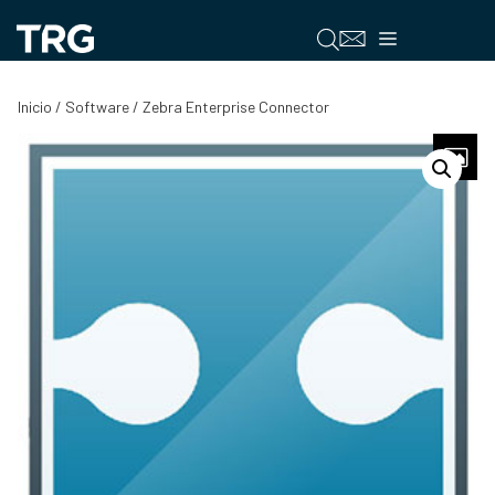
Saltar
al
Menú
contenido
Inicio
/
Software
/ Zebra Enterprise Connector