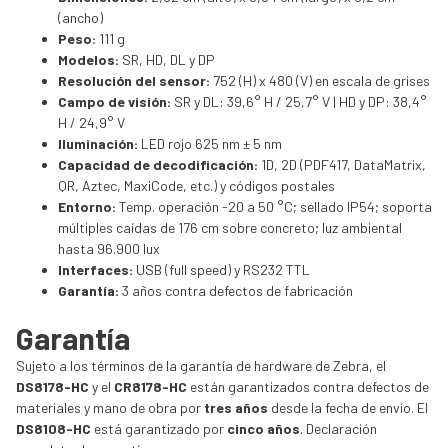
(ancho)
Peso:
111 g
Modelos:
SR, HD, DL y DP
Resolución del sensor:
752 (H) x 480 (V) en escala de grises
Campo de visión:
SR y DL: 39,6° H / 25,7° V | HD y DP: 38,4°
H / 24,9° V
Iluminación:
LED rojo 625 nm ± 5 nm
Capacidad de decodificación:
1D, 2D (PDF417, DataMatrix,
QR, Aztec, MaxiCode, etc.) y códigos postales
Entorno:
Temp. operación -20 a 50 °C; sellado IP54; soporta
múltiples caídas de 176 cm sobre concreto; luz ambiental
hasta 96.900 lux
Interfaces:
USB (full speed) y RS232 TTL
Garantía:
3 años contra defectos de fabricación
Garantía
Sujeto a los términos de la garantía de hardware de Zebra, el
DS8178-HC
y el
CR8178-HC
están garantizados contra defectos de
materiales y mano de obra por
tres años
desde la fecha de envío. El
DS8108-HC
está garantizado por
cinco años
. Declaración