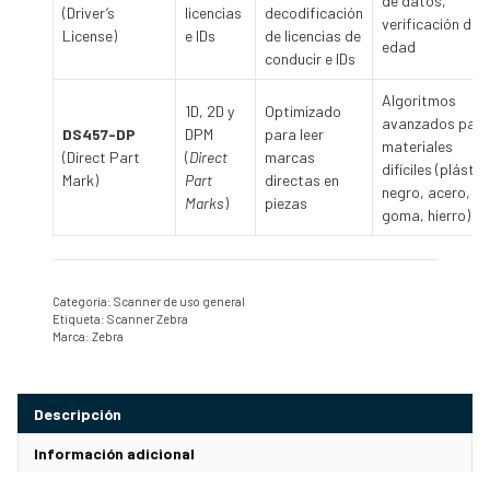
de datos,
(Driver’s
licencias
decodificación
verificación de
License)
e IDs
de licencias de
edad
conducir e IDs
Algoritmos
1D, 2D y
Optimizado
avanzados para
DS457-DP
DPM
para leer
materiales
(Direct Part
(
Direct
marcas
difíciles (plástic
Mark)
Part
directas en
negro, acero,
Marks
)
piezas
goma, hierro)
Categoría:
Scanner de uso general
Etiqueta:
Scanner Zebra
Marca:
Zebra
Descripción
Información adicional