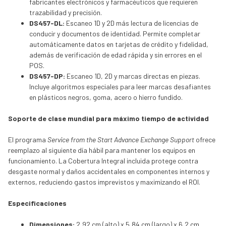
fabricantes electrónicos y farmacéuticos que requieren
trazabilidad y precisión.
DS457-DL:
Escaneo 1D y 2D más lectura de licencias de
conducir y documentos de identidad. Permite completar
automáticamente datos en tarjetas de crédito y fidelidad,
además de verificación de edad rápida y sin errores en el
POS.
DS457-DP:
Escaneo 1D, 2D y marcas directas en piezas.
Incluye algoritmos especiales para leer marcas desafiantes
en plásticos negros, goma, acero o hierro fundido.
Soporte de clase mundial para máximo tiempo de actividad
El programa
Service from the Start Advance Exchange Support
ofrece
reemplazo al siguiente día hábil para mantener los equipos en
funcionamiento. La Cobertura Integral incluida protege contra
desgaste normal y daños accidentales en componentes internos y
externos, reduciendo gastos imprevistos y maximizando el ROI.
Especificaciones
Dimensiones:
2,92 cm (alto) x 5,84 cm (largo) x 6,2 cm