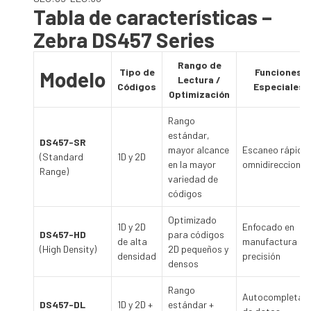
Tabla de características –
Zebra DS457 Series
Rango de
Tipo de
Funciones
Modelo
Lectura /
Códigos
Especiales
Optimización
Rango
estándar,
DS457-SR
mayor alcance
Escaneo rápido
(Standard
1D y 2D
en la mayor
omnidireccional
Range)
variedad de
códigos
Optimizado
1D y 2D
Enfocado en
DS457-HD
para códigos
de alta
manufactura de
(High Density)
2D pequeños y
densidad
precisión
densos
Rango
Autocompletad
DS457-DL
1D y 2D +
estándar +