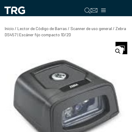
Saltar
al
Menú
contenido
Inicio
/
Lector de Código de Barras
/
Scanner de uso general
/ Zebra
DS457 | Escáner fijo compacto 1D/2D