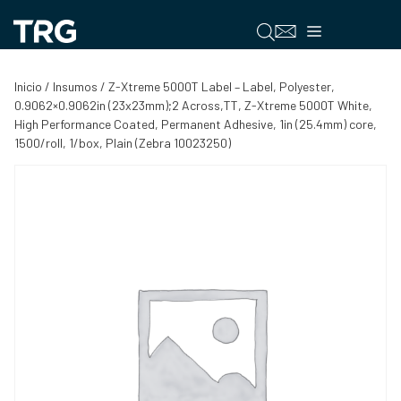
Saltar
al
Menú
contenido
Inicio
/
Insumos
/ Z-Xtreme 5000T Label – Label, Polyester,
0.9062×0.9062in (23x23mm);2 Across,TT, Z-Xtreme 5000T White,
High Performance Coated, Permanent Adhesive, 1in (25.4mm) core,
1500/roll, 1/box, Plain (Zebra 10023250)